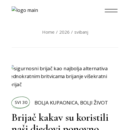
Home
2026
svibanj
SVI 30
BOLJA KUPAONICA
,
BOLJI ŽIVOT
Brijač kakav su koristili
naši djedovi ponovno