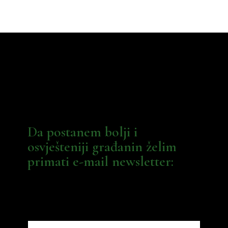
Da postanem bolji i
osvješteniji građanin želim
primati e-mail newsletter: