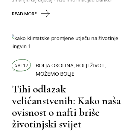
READ MORE
SVI 17
BOLJA OKOLINA
,
BOLJI ŽIVOT
,
MOŽEMO BOLJE
Tihi odlazak
veličanstvenih: Kako naša
ovisnost o nafti briše
životinjski svijet