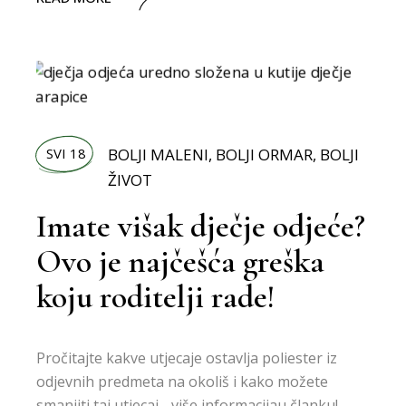
SVI 18
BOLJI MALENI
,
BOLJI ORMAR
,
BOLJI
ŽIVOT
Imate višak dječje odjeće?
Ovo je najčešća greška
koju roditelji rade!
Pročitajte kakve utjecaje ostavlja poliester iz
odjevnih predmeta na okoliš i kako možete
smanjiti taj utjecaj - više informacijau članku!