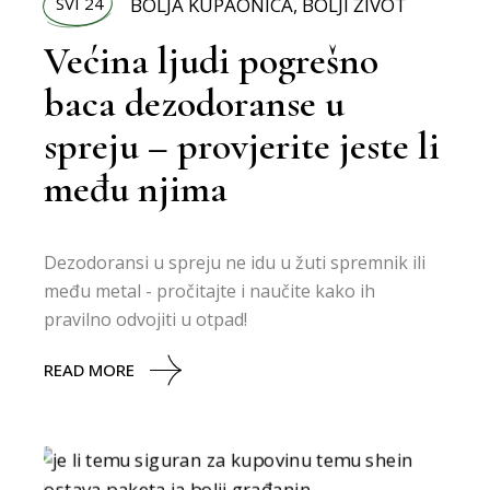
SVI 24
BOLJA KUPAONICA
,
BOLJI ŽIVOT
Većina ljudi pogrešno
baca dezodoranse u
spreju – provjerite jeste li
među njima
Dezodoransi u spreju ne idu u žuti spremnik ili
među metal - pročitajte i naučite kako ih
pravilno odvojiti u otpad!
READ MORE