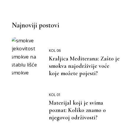
stranica
objava
Najnoviji postovi
KOL 06
Kraljica Mediterana: Zašto je
smokva najodrživije voće
koje možete pojesti?
KOL 01
Materijal koji je svima
poznat: Koliko znamo o
njegovoj održivosti?