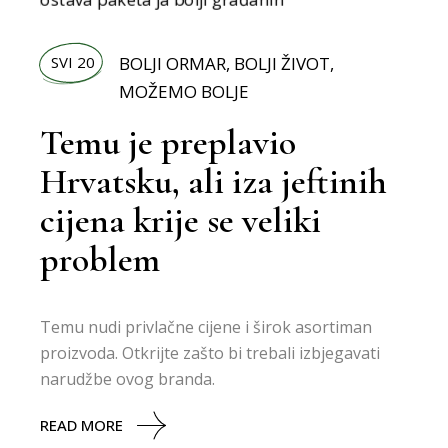
SVI 20
BOLJI ORMAR
,
BOLJI ŽIVOT
,
MOŽEMO BOLJE
Temu je preplavio
Hrvatsku, ali iza jeftinih
cijena krije se veliki
problem
Temu nudi privlačne cijene i širok asortiman
proizvoda. Otkrijte zašto bi trebali izbjegavati
narudžbe ovog branda.
READ MORE