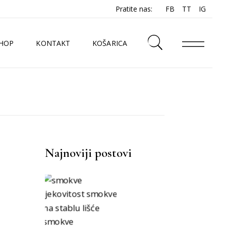
Pratite nas:
FB
TT
IG
HOP
KONTAKT
KOŠARICA
N
Najnoviji postovi