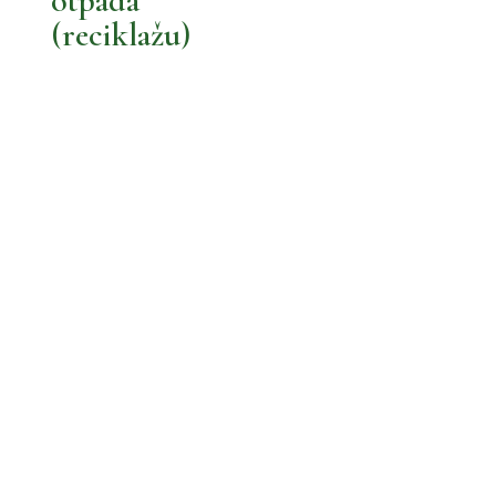
otpada
(reciklažu)