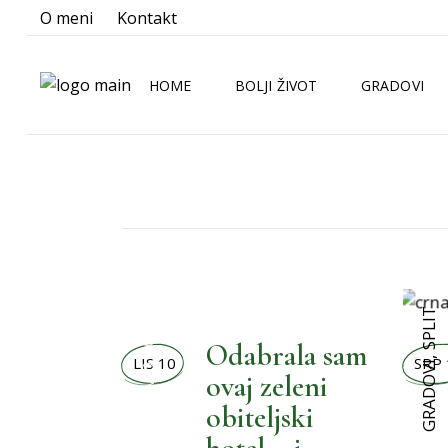
O meni
Kontakt
HOME
BOLJI ŽIVOT
GRADOVI
BOLJA KUHINJA
ZAGREB
BOLJA KUPAONICA
SPLIT
BOLJA OKOLINA
RIJEKA
BOLJE NOVOSTI
OSIJEK
SPLIT
MOŽEMO BOLJE
BOLJI LJUBIMCI
Odabrala sam
BOLJI MALENI
LIS 10
SRP 
,
GRADOVI
ovaj zeleni
BOLJI ORMAR
obiteljski
BOLJI PRAZNICI
,