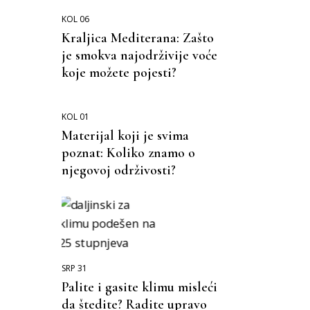
KOL 06
Kraljica Mediterana: Zašto
je smokva najodrživije voće
koje možete pojesti?
KOL 01
Materijal koji je svima
poznat: Koliko znamo o
njegovoj održivosti?
SRP 31
Palite i gasite klimu misleći
da štedite? Radite upravo