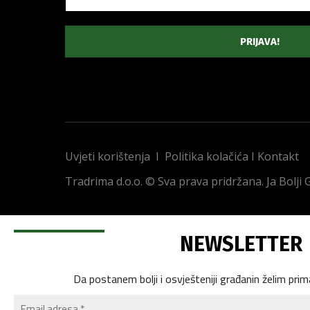
Uvjeti korištenja
I
Politika kolačića
I
Kontakt
Tradrima d.o.o. © Sva prava pridržana. Ja Bolji
NEWSLETTER
Da postanem bolji i osvješteniji građanin želim prim