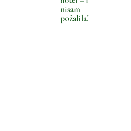
hotel – i
BOLJI ŽIVOT
BOLJA POTROŠNJA
nisam
MOŽEMO BOLJE
SPLIT
požalila!
,