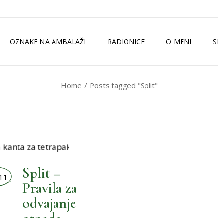
OZNAKE NA AMBALAŽI
RADIONICE
O MENI
S
Home
Posts tagged "Split"
TKO SAM JA?
ZELENI MAGAZI
MEDIJI
ISKUSTVA
Split –
11
Pravila za
odvajanje