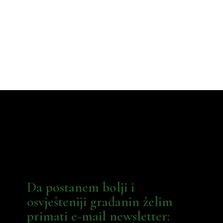
Da postanem bolji i
osvješteniji građanin želim
primati e-mail newsletter: