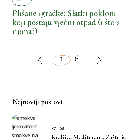
Plišane igračke: Slatki pokloni
koji postaju vječni otpad (i što s
,
BOLJI ŽIVOT
njima?)
MOŽEMO BOLJE
,
1
6
BOLJI MALENI
Najnoviji postovi
KOL 06
Kraljica Mediterana: Zašto je