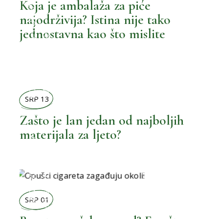
BOLJI ŽIVOT
Koja je ambalaža za piće
najodrživija? Istina nije tako
jednostavna kao što mislite
MOŽEMO BOLJE
,
BOLJA OKOLINA
SRP 13
Zašto je lan jedan od najboljih
materijala za ljeto?
,
BOLJI ŽIVOT
MOŽEMO BOLJE
MOŽEMO BOLJE
,
BOLJI ORMAR
SRP 01