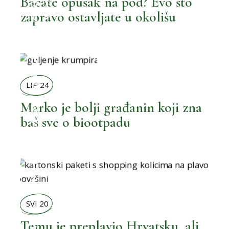
Bacate opušak na pod? Evo što
zapravo ostavljate u okolišu
,
BOLJI ŽIVOT
MOŽEMO BOLJE
LIP 24
Marko je bolji građanin koji zna
baš sve o biootpadu
,
BOLJI ŽIVOT
SVI 20
Temu je preplavio Hrvatsku, ali
,