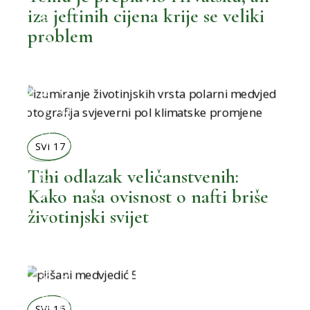
BOLJI ŽIVOT
iza jeftinih cijena krije se veliki
problem
MOŽEMO BOLJE
,
BOLJI ORMAR
SVI 17
,
Tihi odlazak veličanstvenih:
BOLJI ŽIVOT
Kako naša ovisnost o nafti briše
životinjski svijet
MOŽEMO BOLJE
,
BOLJA OKOLINA
SVI 15