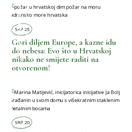
MOŽEMO BOLJE
,
BOLJI ORMAR
MOŽEMO BOLJE
SRP 28
Gori diljem Europe, a kazne idu
do nebesa: Evo što u Hrvatskoj
,
BOLJI ŽIVOT
nikako ne smijete raditi na
otvorenom!
SRP 20
,