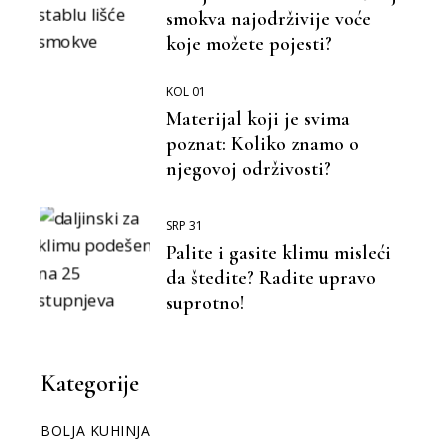
smokva najodrživije voće
koje možete pojesti?
KOL 01
Materijal koji je svima
poznat: Koliko znamo o
njegovoj održivosti?
SRP 31
Palite i gasite klimu misleći
da štedite? Radite upravo
suprotno!
Kategorije
BOLJA KUHINJA