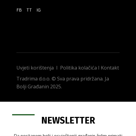
FB
TT
IG
Uvjeti korištenja
I
Politika kolačića
I
Kontakt
Tradrima d.o.o. © Sva prava pridržana. Ja
Bolji Građanin 2025.
NEWSLETTER
Da postanem bolji i osvješteniji građanin želim primati