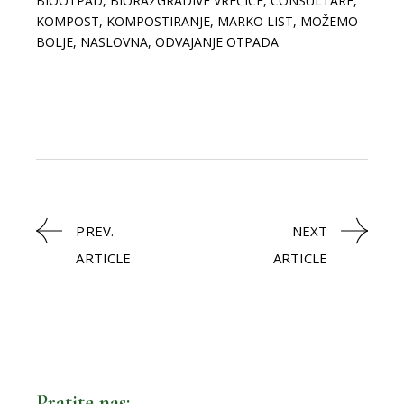
BIOOTPAD
,
BIORAZGRADIVE VREĆICE
,
CONSULTARE
,
KOMPOST
,
KOMPOSTIRANJE
,
MARKO LIST
,
MOŽEMO
BOLJE
,
NASLOVNA
,
ODVAJANJE OTPADA
PREV.
NEXT
ARTICLE
ARTICLE
Pratite nas: