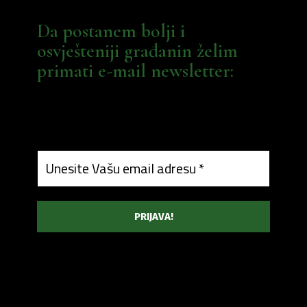
Da postanem bolji i
osvješteniji građanin želim
primati e-mail newsletter: