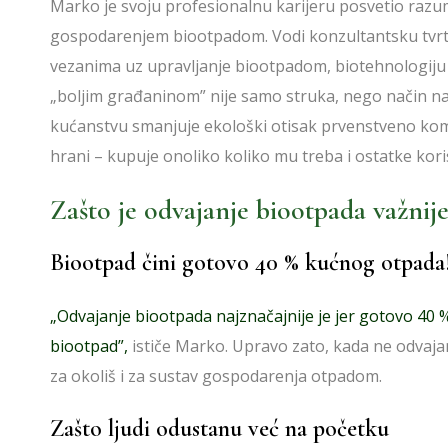
Marko je svoju profesionalnu karijeru posvetio razu
gospodarenjem biootpadom. Vodi konzultantsku tvr
vezanima uz upravljanje biootpadom, biotehnologiju i
„boljim građaninom” nije samo struka, nego način na k
kućanstvu smanjuje ekološki otisak prvenstveno ko
hrani – kupuje onoliko koliko mu treba i ostatke kori
Zašto je odvajanje biootpada važnij
Biootpad čini gotovo 40 % kućnog otpada
„Odvajanje biootpada najznačajnije je jer gotovo 4
biootpad”,
ističe Marko. Upravo zato, kada ne odvaj
za okoliš i za sustav gospodarenja otpadom.
Zašto ljudi odustanu već na početku