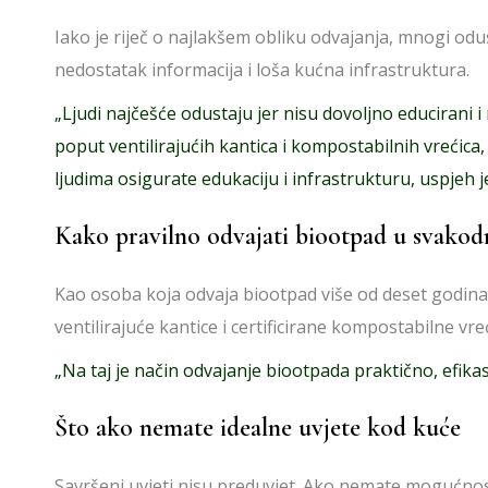
Iako je riječ o najlakšem obliku odvajanja, mnogi od
nedostatak informacija i loša kućna infrastruktura.
„Ljudi najčešće odustaju jer nisu dovoljno educirani
poput ventilirajućih kantica i kompostabilnih vrećica
ljudima osigurate edukaciju i infrastrukturu, uspjeh 
Kako pravilno odvajati biootpad u svako
Kao osoba koja odvaja biootpad više od deset godina
ventilirajuće kantice i certificirane kompostabilne vr
„Na taj je način odvajanje biootpada praktično, efika
Što ako nemate idealne uvjete kod kuće
Savršeni uvjeti nisu preduvjet. Ako nemate mogućnos