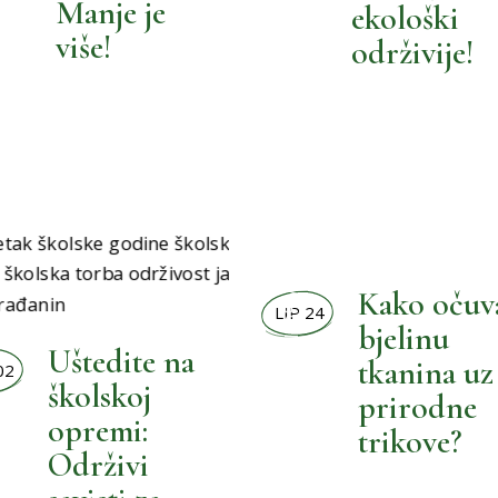
Manje je
ekološki
više!
održivije!
,
BOLJI ORMAR
Kako očuv
LIP 24
bjelinu
Uštedite na
tkanina uz
02
školskoj
,
prirodne
BOLJI MALENI
BOLJI ŽIVOT
opremi:
trikove?
Održivi