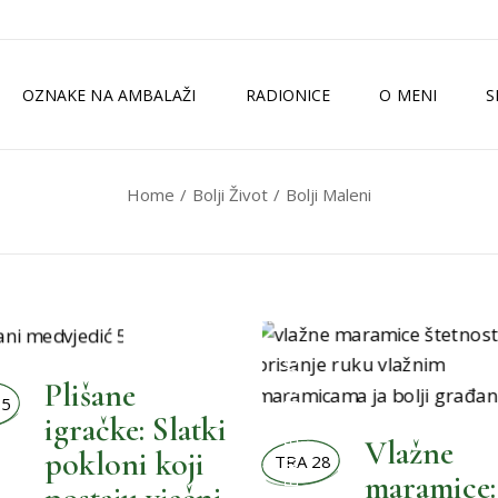
OZNAKE NA AMBALAŽI
RADIONICE
O MENI
S
Home
Bolji Život
Bolji Maleni
TKO SAM JA?
ZELENI MAGAZI
MEDIJI
ISKUSTVA
BOLJI ŽIVOT
Plišane
15
igračke: Slatki
Vlažne
pokloni koji
TRA 28
,
maramice: