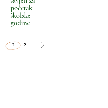
savjeti za
početak
školske
godine
1
2