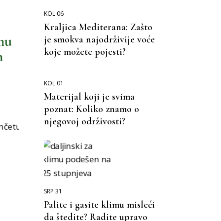
KOL 06
Kraljica Mediterana: Zašto
mu
je smokva najodrživije voće
koje možete pojesti?
m
KOL 01
Materijal koji je svima
poznat: Koliko znamo o
njegovoj održivosti?
SRP 31
Palite i gasite klimu misleći
da štedite? Radite upravo