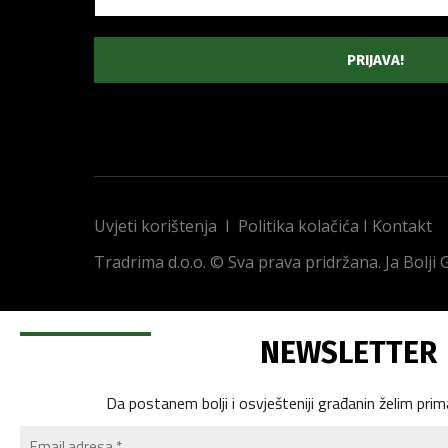
Uvjeti korištenja
I
Politika kolačića
I
Kontakt
Tradrima d.o.o. © Sva prava pridržana. Ja Bolji
NEWSLETTER
Da postanem bolji i osvješteniji građanin želim prim