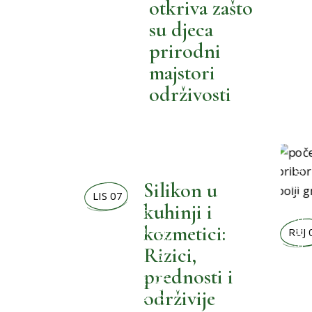
otkriva zašto
su djeca
prirodni
majstori
održivosti
BOLJI ŽIVOT
,
BOLJI ŽIVOT
Silikon u
LIS 07
kuhinji i
,
BOLJA KUPAONICA
kozmetici:
RUJ 
,
MOŽEMO BOLJE
BOLJI MALENI
,
BOLJA KUHINJA
,
BOLJI MALENI
Rizici,
prednosti i
održivije