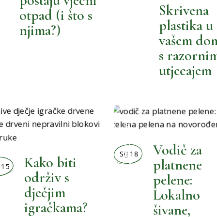
OŽEMO BOLJE
BOLJI MALENI
postaju vječni
Skrivena
otpad (i što s
plastika u
njima?)
vašem do
s razorni
utjecajem
BOLJI ŽIVOT
Vodič za
SIJ 18
Kako biti
platnene
 15
,
BOLJI MALENI
održiv s
pelene:
dječjim
Lokalno
igračkama?
šivane,