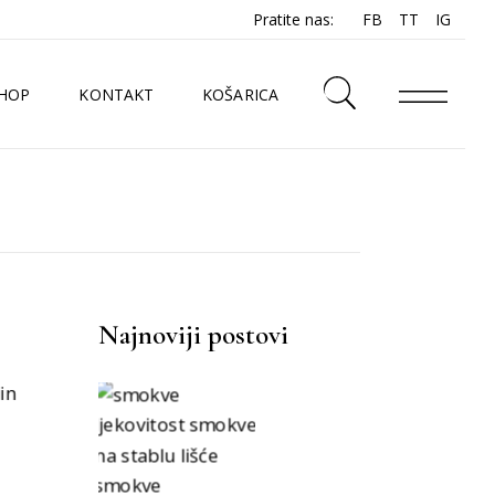
Pratite nas:
FB
TT
IG
HOP
KONTAKT
KOŠARICA
N
Najnoviji postovi