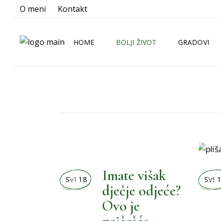
O meni
Kontakt
HOME
BOLJI ŽIVOT
GRADOVI
BOLJA KUHINJA
ZAGREB
BOLJA KUPAONICA
SPLIT
BOLJA OKOLINA
RIJEKA
BOLJE NOVOSTI
OSIJEK
BOLJI LJUBIMCI
,
BOLJI ORMAR
,
BOLJI ŽIVOT
Imate višak
BOLJI MALENI
SVI 18
SVI 
dječje odjeće?
BOLJI ORMAR
Ovo je
BOLJI PRAZNICI
,
,