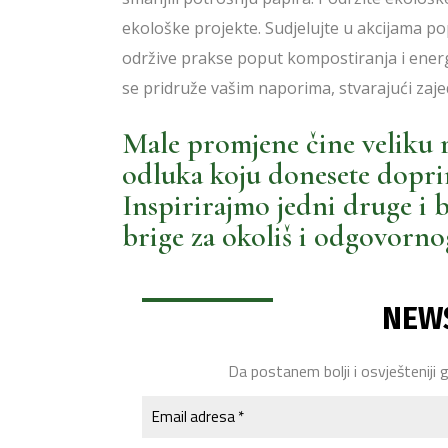
ekološke projekte. Sudjelujte u akcijama popu
održive prakse poput kompostiranja i energets
se pridruže vašim naporima, stvarajući zaje
Male promjene čine veliku ra
odluka koju donesete doprino
Inspirirajmo jedni druge i b
brige za okoliš i odgovornog
NEW
Da postanem bolji i osvješteniji 