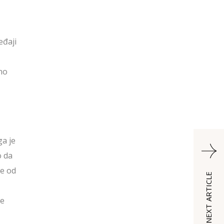
eđaji
jno
ga je
o da
te od
NEXT ARTICLE
te