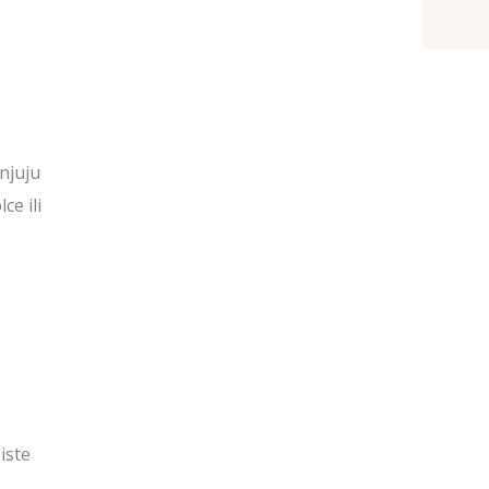
anjuju
ce ili
iste