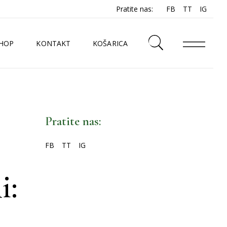
Pratite nas:
FB
TT
IG
HOP
KONTAKT
KOŠARICA
N
Pratite nas:
FB
TT
IG
i: