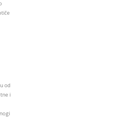
o
otiče
ću od
tne i
mnogi