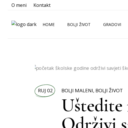
O meni
Kontakt
HOME
BOLJI ŽIVOT
GRADOVI
BOLJA KUHINJA
ZAGREB
BOLJA KUPAONICA
SPLIT
BOLJA OKOLINA
RIJEKA
BOLJE NOVOSTI
OSIJEK
RUJ 02
BOLJI MALENI
,
BOLJI ŽIVOT
BOLJI LJUBIMCI
Uštedite 
BOLJI MALENI
BOLJI ORMAR
Održivi s
BOLJI PRAZNICI