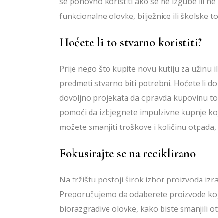
se ponovno koristiti ako se ne izgube ili ne 
funkcionalne olovke, bilježnice ili školske 
Hoćete li to stvarno koristiti?
Prije nego što kupite novu kutiju za užinu ili
predmeti stvarno biti potrebni. Hoćete li dois
dovoljno projekata da opravda kupovinu tol
pomoći da izbjegnete impulzivne kupnje ko
možete smanjiti troškove i količinu otpada, š
Fokusirajte se na reciklirano
Na tržištu postoji širok izbor proizvoda izra
Preporučujemo da odaberete proizvode koje m
biorazgradive olovke, kako biste smanjili o