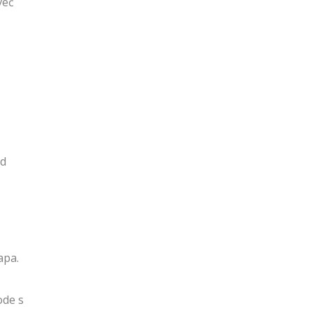
već
ed
apa.
ode s