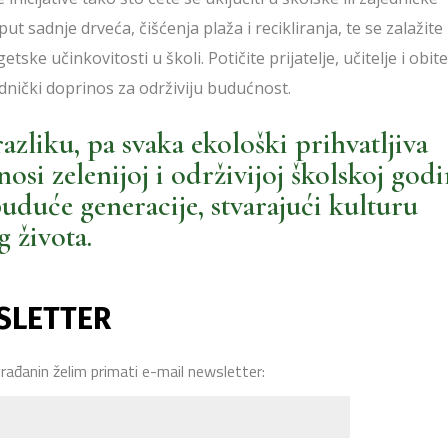
t sadnje drveća, čišćenja plaža i recikliranja, te se zalažite
ke učinkovitosti u školi. Potičite prijatelje, učitelje i obite
dnički doprinos za održiviju budućnost.
zliku, pa svaka ekološki prihvatljiva
si zelenijoj i održivijoj školskoj godi
uduće generacije, stvarajući kulturu
 života.
SLETTER
građanin želim primati e-mail newsletter: