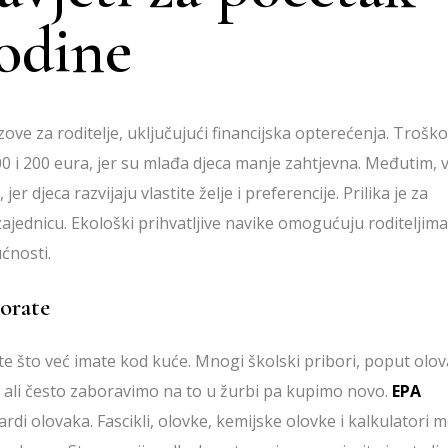
godine
ove za roditelje, uključujući financijska opterećenja. Troško
0 i 200 eura, jer su mlađa djeca manje zahtjevna. Međutim, 
r djeca razvijaju vlastite želje i preferencije. Prilika je za
 zajednicu. Ekološki prihvatljive navike omogućuju roditeljima
ućnosti.
orate
te što već imate kod kuće. Mnogi školski pribori, poput olov
 ali često zaboravimo na to u žurbi pa kupimo novo.
EPA
ardi olovaka. Fascikli, olovke, kemijske olovke i kalkulatori