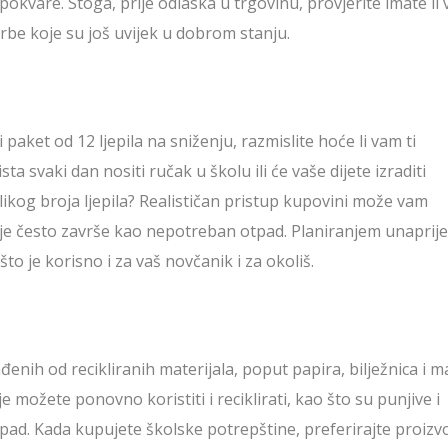
pokvare. Stoga, prije odlaska u trgovinu, provjerite imate li 
torbe koje su još uvijek u dobrom stanju.
 paket od 12 ljepila na sniženju, razmislite hoće li vam ti
ta svaki dan nositi ručak u školu ili će vaše dijete izraditi
ikog broja ljepila? Realističan pristup kupovini može vam
je često završe kao nepotreban otpad. Planiranjem unaprij
to je korisno i za vaš novčanik i za okoliš.
đenih od recikliranih materijala, poput papira, bilježnica i m
ožete ponovno koristiti i reciklirati, kao što su punjive i
tpad. Kada kupujete školske potrepštine, preferirajte proizv