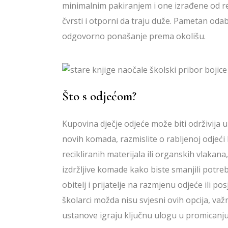
minimalnim pakiranjem i one izrađene od reci
čvrsti i otporni da traju duže. Pametan odab
odgovorno ponašanje prema okolišu.
Što s odjećom?
Kupovina dječje odjeće može biti održivija
novih komada, razmislite o rabljenoj odjeći k
recikliranih materijala ili organskih vlakana, 
izdržljive komade kako biste smanjili potr
obitelj i prijatelje na razmjenu odjeće ili 
školarci možda nisu svjesni ovih opcija, važn
ustanove igraju ključnu ulogu u promicanju 