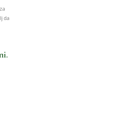
 za
lj da
ni.