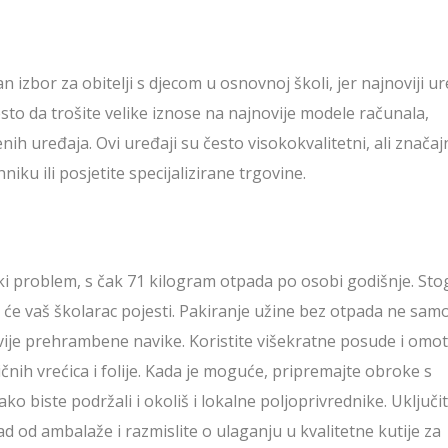
 izbor za obitelji s djecom u osnovnoj školi, jer najnoviji ur
to da trošite velike iznose na najnovije modele računala,
jenih uređaja. Ovi uređaji su često visokokvalitetni, ali znača
niku ili posjetite specijalizirane trgovine.
ki problem, s čak 71 kilogram otpada po osobi godišnje. Sto
 će vaš školarac pojesti. Pakiranje užine bez otpada ne sam
ravije prehrambene navike. Koristite višekratne posude i omo
čnih vrećica i folije. Kada je moguće, pripremajte obroke s
 biste podržali i okoliš i lokalne poljoprivrednike. Uključi
ad od ambalaže i razmislite o ulaganju u kvalitetne kutije za