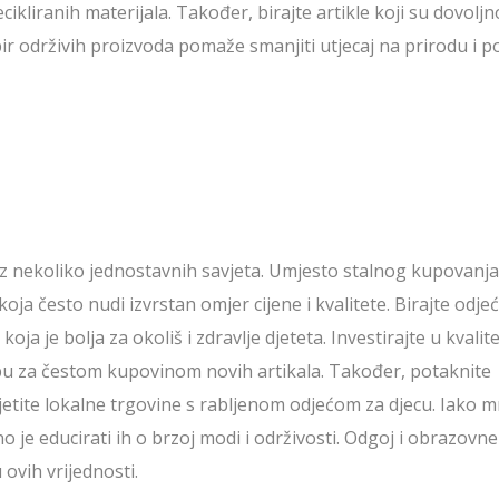
kliranih materijala. Također, birajte artikle koji su dovoljn
ir održivih proizvoda pomaže smanjiti utjecaj na prirodu i p
 uz nekoliko jednostavnih savjeta. Umjesto stalnog kupovanja
oja često nudi izvrstan omjer cijene i kvalitete. Birajte odje
koja je bolja za okoliš i zdravlje djeteta. Investirajte u kvalite
ebu za čestom kupovinom novih artikala. Također, potaknite
posjetite lokalne trgovine s rabljenom odjećom za djecu. Iako 
o je educirati ih o brzoj modi i održivosti. Odgoj i obrazovne
ovih vrijednosti.