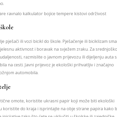
o.
 škole
 pješači ili vozi bicikl do škole. Pješačenje ili biciklizam sm
 tjelesnu aktivnost i boravak na svježem zraku. Za srednjoškol
aljenosti, razmislite o javnom prijevozu ili dijeljenju auta s
la na cesti. Javni prijevoz je ekološki prihvatljiv i značajno
 vožnjom automobila.
telje
čne omote, koristite ukrasni papir koji može biti ekološki
u koristite do kraja i isprintajte na obje strane papira kako b
nicijative tako što ćete se uključiti u školske ili zajedničke