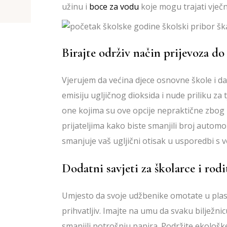
užinu i
boce za vodu
koje mogu trajati vječn
Birajte održiv način prijevoza do
Vjerujem da većina djece osnovne škole i dalje
emisiju ugljičnog dioksida i nude priliku za
one kojima su ove opcije nepraktične zbog ud
prijateljima kako biste smanjili broj automobi
smanjuje vaš ugljični otisak u usporedbi s
Dodatni savjeti za školarce i rodi
Umjesto da svoje udžbenike omotate u plasti
prihvatljiv. Imajte na umu da svaku bilježnic
smanjili potrošnju papira. Podržite ekološke i