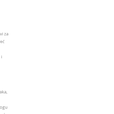
vi za
već
 i
aka,
 mogu