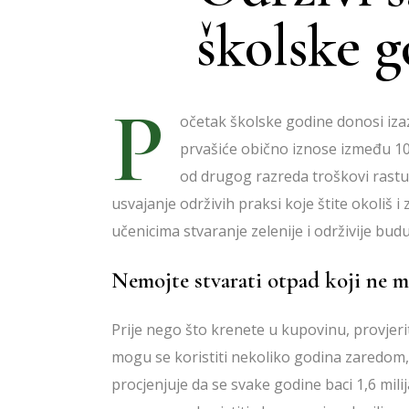
BOLJA POTROŠNJA
školske 
MOŽEMO BOLJE
P
očetak školske godine donosi izaz
prvašiće obično iznose između 10
od drugog razreda troškovi rastu, je
usvajanje održivih praksi koje štite okoliš i
učenicima stvaranje zelenije i održivije bud
Nemojte stvarati otpad koji ne m
Prije nego što krenete u kupovinu, provjeri
mogu se koristiti nekoliko godina zaredom,
procjenjuje da se svake godine baci 1,6 milij