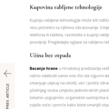
Kupovina rabljene tehnologije
Kupnja rabljene tehnologije može biti odličan
nisu potrebni za njihovo obrazovanje. Umjes
telefona ili tableta, razmislite o kupnji rabl
povoljniji. Pregledajte oglase za rabljenu teh
Užina bez otpada
Bacanje hrane
u Hrvatskoj predstavlja veli
važno odabrati samo ono što ste sigurni da
smanjuje utjecaj na okoliš, već i potiče zd
PREV. ARTICLE
pčelinjeg voska umjesto jednokratnih plasti
lokalno uzgojenim, organskim sastojcima kako
svježe voće i povrće kako biste smanjili otp