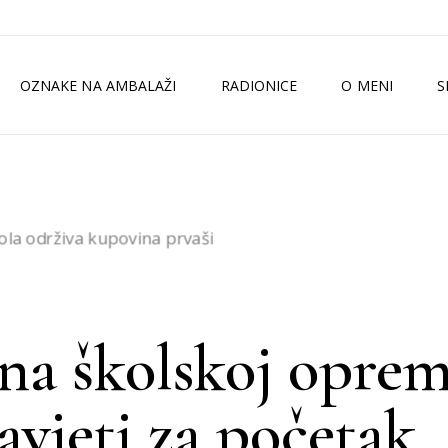
OZNAKE NA AMBALAŽI
RADIONICE
O MENI
S
TKO SAM JA?
ZELENI MAGAZI
MEDIJI
ISKUSTVA
na školskoj oprem
avjeti za početak