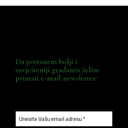
Da postanem bolji i
osvješteniji građanin želim
primati e-mail newsletter: