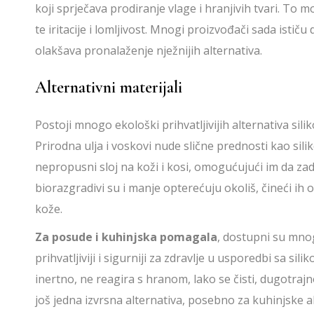
koji sprječava prodiranje vlage i hranjivih tvari. To 
te iritacije i lomljivost. Mnogi proizvođači sada ističu
olakšava pronalaženje nježnijih alternativa.
Alternativni materijali
Postoji mnogo ekološki prihvatljivijih alternativa sil
Prirodna ulja i voskovi nude slične prednosti kao siliko
nepropusni sloj na koži i kosi, omogućujući im da zadr
biorazgradivi su i manje opterećuju okoliš, čineći ih 
kože.
Za posude i kuhinjska pomagala
, dostupni su mnogi
prihvatljiviji i sigurniji za zdravlje u usporedbi sa sil
inertno, ne reagira s hranom, lako se čisti, dugotrajn
još jedna izvrsna alternativa, posebno za kuhinjske al