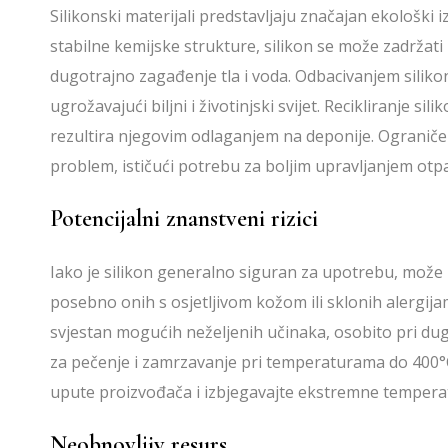
Silikonski materijali predstavljaju značajan ekološki
stabilne kemijske strukture, silikon se može zadržati
dugotrajno zagađenje tla i voda. Odbacivanjem silik
ugrožavajući biljni i životinjski svijet. Recikliranje si
rezultira njegovim odlaganjem na deponije. Ograni
problem, ističući potrebu za boljim upravljanjem otp
Potencijalni znanstveni rizici
Iako je silikon generalno siguran za upotrebu, može iz
posebno onih s osjetljivom kožom ili sklonih alergijama
svjestan mogućih neželjenih učinaka, osobito pri dugot
za pečenje i zamrzavanje pri temperaturama do 400°C 
upute proizvođača i izbjegavajte ekstremne tempera
Neobnovljiv resurs