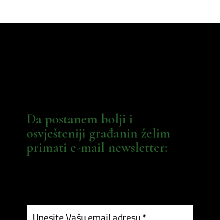
Da postanem bolji i
osvješteniji građanin želim
primati e-mail newsletter: