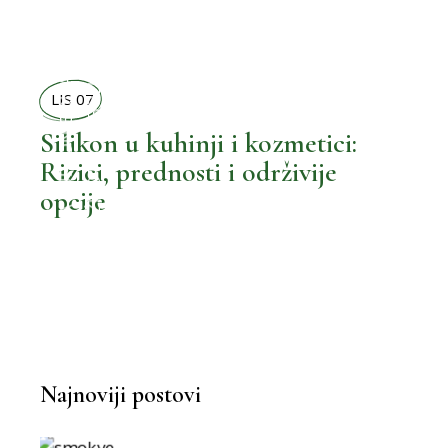
BOLJA KUHINJA
BOLJI ŽIVOT
LIS 07
,
BOLJA KUPAONICA
Silikon u kuhinji i kozmetici:
Rizici, prednosti i održivije
,
BOLJI ŽIVOT
opcije
MOŽEMO BOLJE
,
BOLJA KUHINJA
,
BOLJI MALENI
Najnoviji postovi