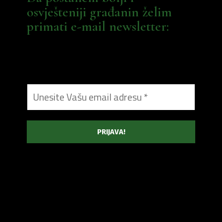
osvješteniji građanin želim
primati e-mail newsletter: