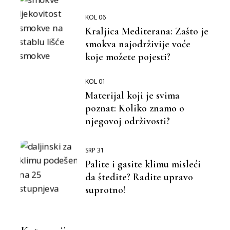
KOL 06
Kraljica Mediterana: Zašto je
smokva najodrživije voće
koje možete pojesti?
KOL 01
Materijal koji je svima
poznat: Koliko znamo o
njegovoj održivosti?
SRP 31
Palite i gasite klimu misleći
da štedite? Radite upravo
suprotno!