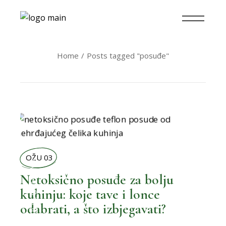
Home
Posts tagged "posuđe"
OŽU 03
,
BOLJA OKOLINA
Netoksično posuđe za bolju
kuhinju: koje tave i lonce
odabrati, a što izbjegavati?
,