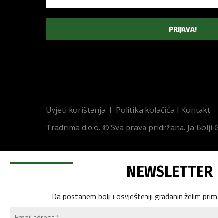
Uvjeti korištenja
I
Politika kolačića
I
Kontakt
Tradrima d.o.o. © Sva prava pridržana. Ja Bolji
NEWSLETTER
Da postanem bolji i osvješteniji građanin želim prim