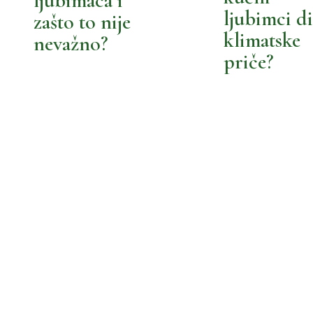
BOLJI LJUBIMCI
ljubimaca i
ljubimci d
zašto to nije
klimatske
nevažno?
priče?