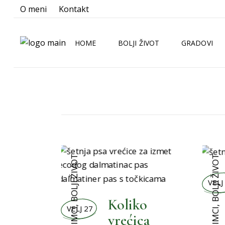
O meni
Kontakt
HOME
BOLJI ŽIVOT
GRADOVI
BOLJA KUHINJA
ZAGREB
BOLJA KUPAONICA
SPLIT
BOLJA OKOLINA
RIJEKA
BOLJE NOVOSTI
OSIJEK
BOLJI ŽIVOT
BOLJI ŽIVOT
BOLJI LJUBIMCI
BOLJI MALENI
VELJ
BOLJI ORMAR
Koliko
VELJ 27
,
,
BOLJI PRAZNICI
vrećica