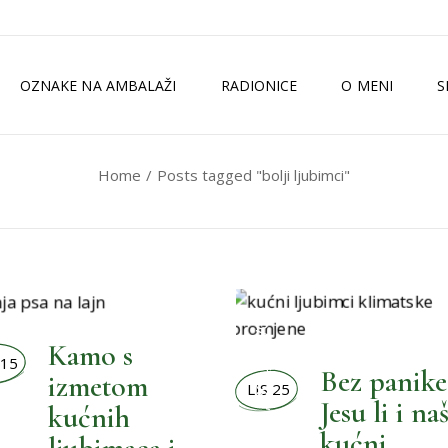
OZNAKE NA AMBALAŽI
RADIONICE
O MENI
S
Home
Posts tagged "bolji ljubimci"
TKO SAM JA?
ZELENI MAGAZI
MEDIJI
ISKUSTVA
BOLJI ŽIVOT
Kamo s
 15
Bez panike
izmetom
LIS 25
Jesu li i naš
kućnih
,
kućni