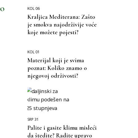
io
KOL 06
Kraljica Mediterana: Zašto
je smokva najodrživije voće
koje možete pojesti?
KOL 01
Materijal koji je svima
poznat: Koliko znamo o
njegovoj održivosti?
SRP 31
Palite i gasite klimu misleći
da štedite? Radite upravo