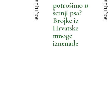
BOLJI LJUBIMCI
BOLJI LJUBIMCI
BOLJA POTROŠNJA
potrošimo u
šetnji psa?
MOŽEMO BOLJE
Brojke iz
Hrvatske
mnoge
iznenade