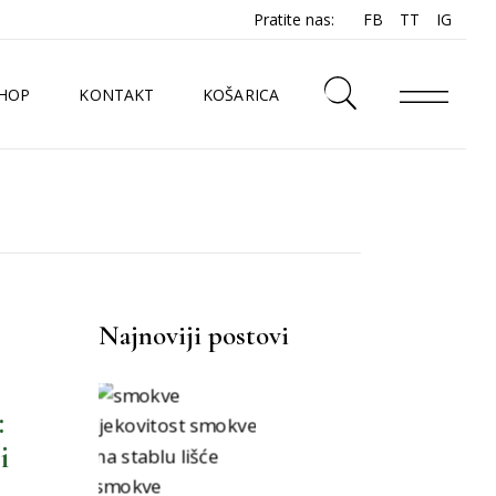
Pratite nas:
FB
TT
IG
HOP
KONTAKT
KOŠARICA
N
Najnoviji postovi
:
i