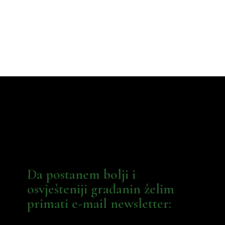
Da postanem bolji i
osvješteniji građanin želim
primati e-mail newsletter: