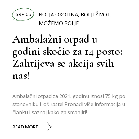
SRP 05
BOLJA OKOLINA
,
BOLJI ŽIVOT
,
MOŽEMO BOLJE
Ambalažni otpad u
godini skočio za 14 posto:
Zahtijeva se akcija svih
nas!
Ambalažni otpad za 2021. godinu iznosi 75 kg po
stanovniku i još raste! Pronađi više informacija u
članku i saznaj kako ga smanjiti!
READ MORE