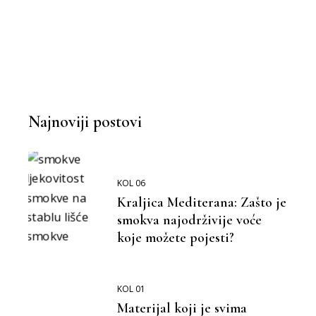
Najnoviji postovi
KOL 06
Kraljica Mediterana: Zašto je
smokva najodrživije voće
koje možete pojesti?
KOL 01
Materijal koji je svima