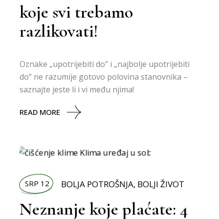
koje svi trebamo
razlikovati!
Oznake „upotrijebiti do” i „najbolje upotrijebiti
do” ne razumije gotovo polovina stanovnika –
saznajte jeste li i vi među njima!
READ MORE
SRP 12
BOLJA POTROŠNJA
,
BOLJI ŽIVOT
Neznanje koje plaćate: 4