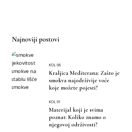
MOŽEMO BOLJE
BOLJA OKOLINA
Najnoviji postovi
KOL 06
Kraljica Mediterana: Zašto je
smokva najodrživije voće
koje možete pojesti?
KOL 01
Materijal koji je svima
poznat: Koliko znamo o
njegovoj održivosti?