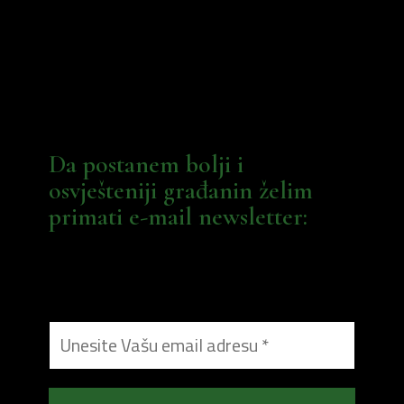
Da postanem bolji i
osvješteniji građanin želim
primati e-mail newsletter: