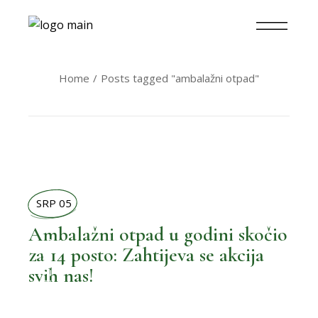
Home
Posts tagged "ambalažni otpad"
SRP 05
Ambalažni otpad u godini skočio
,
BOLJI ŽIVOT
za 14 posto: Zahtijeva se akcija
svih nas!
,