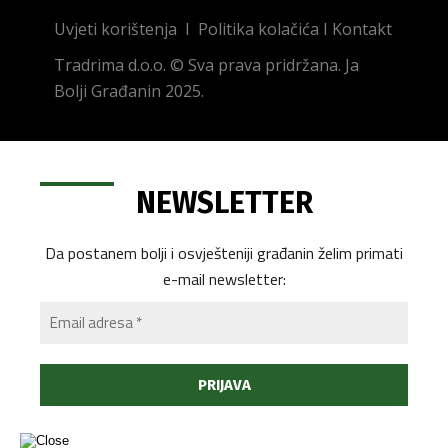
Uvjeti korištenja
I
Politika kolačića
I
Kontakt
Tradrima d.o.o. © Sva prava pridržana. Ja
Bolji Građanin 2025.
NEWSLETTER
Da postanem bolji i osvješteniji građanin želim primati
e-mail newsletter: