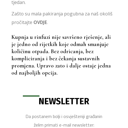
tjedan.
Zašto su mala pakiranja pogubna za naš okoliš
pročitajte
OVDJE
.
Kupnja u rinfuzi nije savršeno rješenje, ali
je jedno od rijetkih koje odmah smanjuje
količinu otpada. Bez odricanja, bez
kompliciranja i bez čekanja sustavnih
promjena. Upravo zato i dalje ostaje jedna
od najboljih opcija.
NEWSLETTER
Da postanem bolji i osvješteniji građanin
želim primati e-mail newsletter: