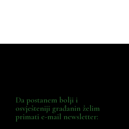
Da postanem bolji i
osvješteniji građanin želim
primati e-mail newsletter: