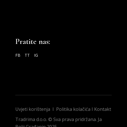
Pratite nas:
FB
TT
IG
Uvjeti korištenja
I
Politika kolačića
I
Kontakt
Tradrima d.o.o. © Sva prava pridržana. Ja
Bolji Građanin 2025.