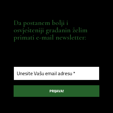
Da postanem bolji i
osvješteniji građanin želim
primati e-mail newsletter: