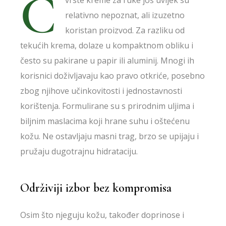
Č
vrste kreme za ruke još uvijek su
relativno nepoznat, ali izuzetno
koristan proizvod. Za razliku od
tekućih krema, dolaze u kompaktnom obliku i
često su pakirane u papir ili aluminij. Mnogi ih
korisnici doživljavaju kao pravo otkriće, posebno
zbog njihove učinkovitosti i jednostavnosti
korištenja. Formulirane su s prirodnim uljima i
biljnim maslacima koji hrane suhu i oštećenu
kožu. Ne ostavljaju masni trag, brzo se upijaju i
pružaju dugotrajnu hidrataciju.
Održiviji izbor bez kompromisa
Osim što njeguju kožu, također doprinose i