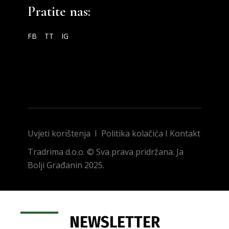
Pratite nas:
FB
TT
IG
Uvjeti korištenja
I
Politika kolačića
I
Kontakt
Tradrima d.o.o. © Sva prava pridržana. Ja
Bolji Građanin 2025.
NEWSLETTER