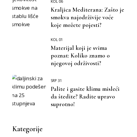
KOL 06
Kraljica Mediterana: Zašto je
smokva najodrživije voće
koje možete pojesti?
KOL 01
Materijal koji je svima
poznat: Koliko znamo o
njegovoj održivosti?
SRP 31
Palite i gasite klimu misleći
da štedite? Radite upravo
suprotno!
Kategorije