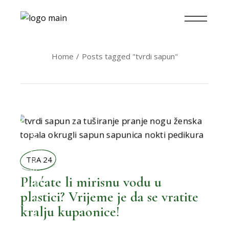
Home
Posts tagged "tvrdi sapun"
BOLJI ŽIVOT
TRA 24
Plaćate li mirisnu vodu u
,
BOLJA KUPAONICA
plastici? Vrijeme je da se vratite
kralju kupaonice!