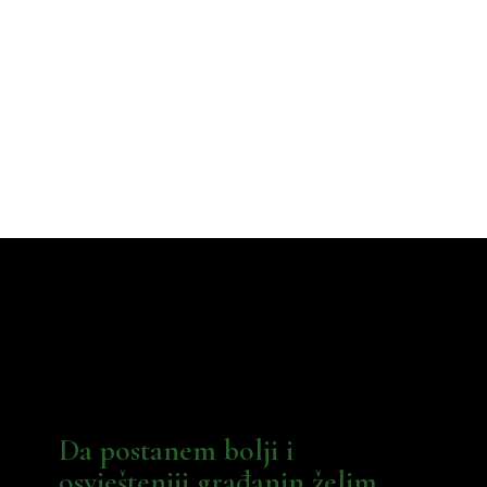
Da postanem bolji i
osvješteniji građanin želim