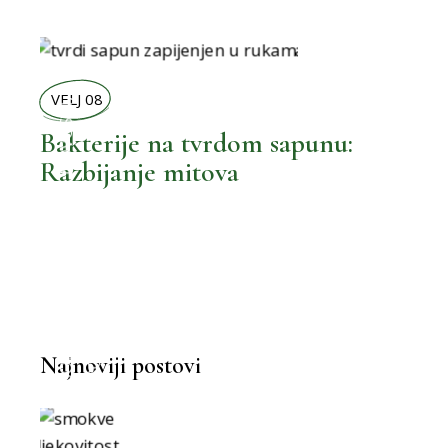
VELJ 08
,
BOLJE NOVOSTI
Bakterije na tvrdom sapunu:
Razbijanje mitova
,
BOLJA KUPAONICA
BOLJI ŽIVOT
Najnoviji postovi