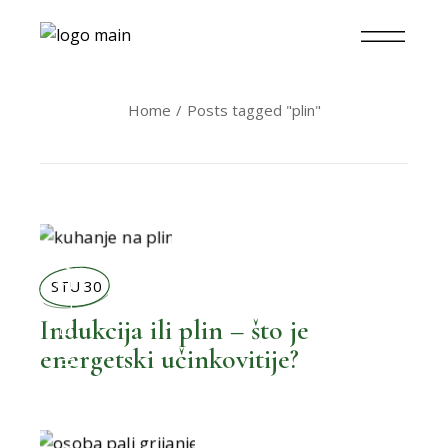
Home
Posts tagged "plin"
BOLJI ŽIVOT
STU 30
Indukcija ili plin – što je
energetski učinkovitije?
,
BOLJA POTROŠNJA