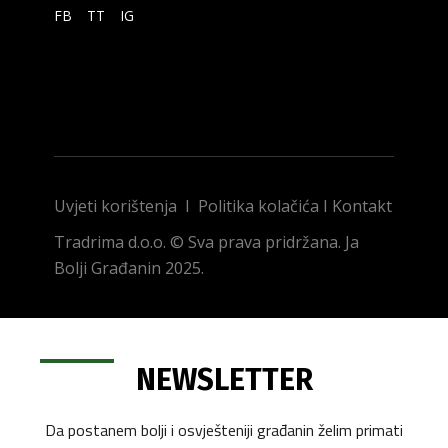
FB
TT
IG
Uvjeti korištenja
I
Politika kolačića
I
Kontakt
Tradrima d.o.o. © Sva prava pridržana. Ja
Bolji Građanin 2025.
NEWSLETTER
Da postanem bolji i osvješteniji građanin želim primati