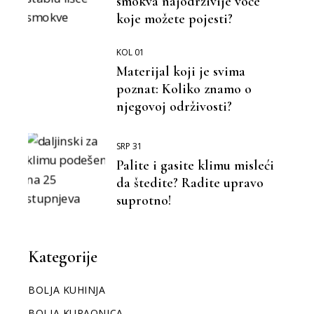
smokva najodrživije voće
koje možete pojesti?
KOL 01
Materijal koji je svima
poznat: Koliko znamo o
njegovoj održivosti?
SRP 31
Palite i gasite klimu misleći
da štedite? Radite upravo
suprotno!
Kategorije
BOLJA KUHINJA
BOLJA KUPAONICA