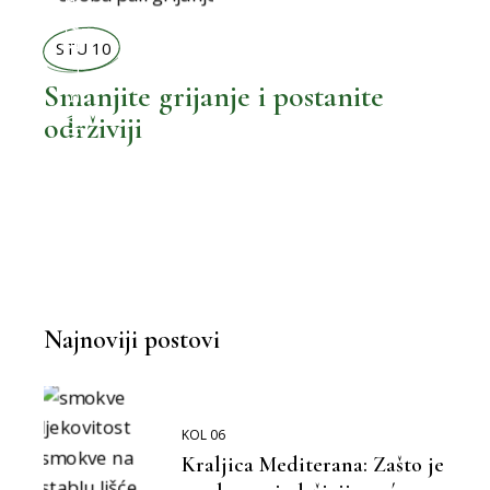
BOLJI ŽIVOT
STU 10
Smanjite grijanje i postanite
održiviji
,
BOLJA POTROŠNJA
Najnoviji postovi
KOL 06
Kraljica Mediterana: Zašto je