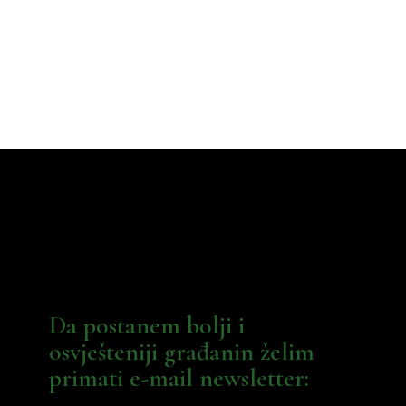
Da postanem bolji i
osvješteniji građanin želim
primati e-mail newsletter: