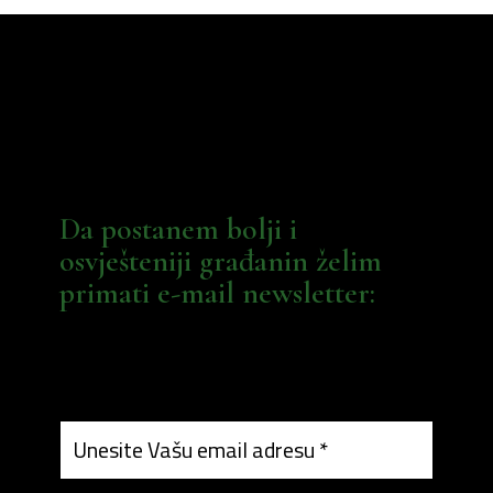
Da postanem bolji i
osvješteniji građanin želim
primati e-mail newsletter: