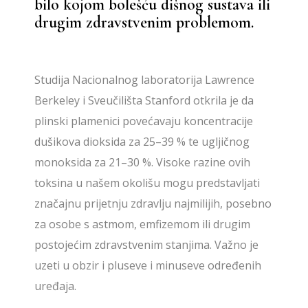
bilo kojom bolešću dišnog sustava ili
drugim zdravstvenim problemom.
Studija Nacionalnog laboratorija Lawrence
Berkeley i Sveučilišta Stanford otkrila je da
plinski plamenici povećavaju koncentracije
dušikova dioksida za 25–39 % te ugljičnog
monoksida za 21–30 %. Visoke razine ovih
toksina u našem okolišu mogu predstavljati
značajnu prijetnju zdravlju najmilijih, posebno
za osobe s astmom, emfizemom ili drugim
postojećim zdravstvenim stanjima. Važno je
uzeti u obzir i pluseve i minuseve određenih
uređaja.