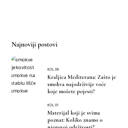
Najnoviji postovi
KOL 06
Kraljica Mediterana: Zašto je
smokva najodrživije voće
koje možete pojesti?
KOL 01
Materijal koji je svima
poznat: Koliko znamo o
njegovoj održivosti?