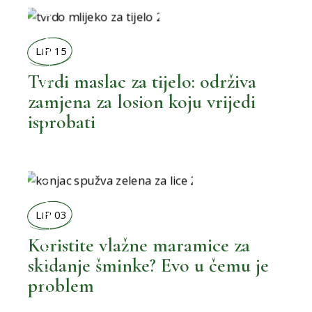
BOLJI ŽIVOT
LIP 15
Tvrdi maslac za tijelo: održiva
zamjena za losion koju vrijedi
,
BOLJA KUPAONICA
isprobati
BOLJI ŽIVOT
LIP 03
Koristite vlažne maramice za
skidanje šminke? Evo u čemu je
,
BOLJA KUPAONICA
problem