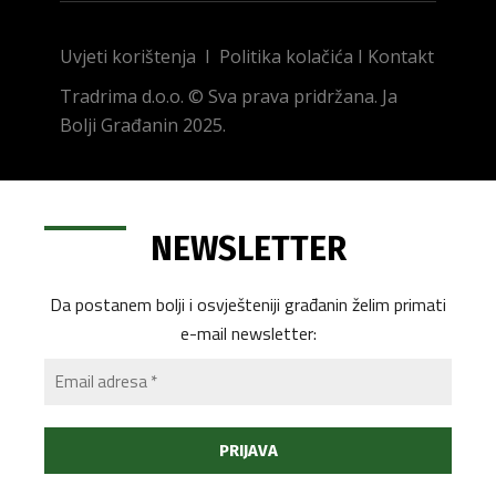
Uvjeti korištenja
I
Politika kolačića
I
Kontakt
Tradrima d.o.o. © Sva prava pridržana. Ja
Bolji Građanin 2025.
NEWSLETTER
Da postanem bolji i osvješteniji građanin želim primati
e-mail newsletter: