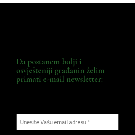
Da postanem bolji i
osvješteniji građanin želim
primati e-mail newsletter: