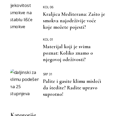
KOL 06
Kraljica Mediterana: Zašto je
smokva najodrživije voće
koje možete pojesti?
KOL 01
Materijal koji je svima
poznat: Koliko znamo o
njegovoj održivosti?
SRP 31
Palite i gasite klimu misleći
da štedite? Radite upravo
suprotno!
Kategorije