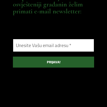
osvješteniji građanin želim
primati e-mail newsletter: