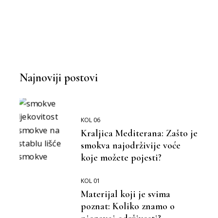
BOLJA OKOLINA
BOLJI ŽIVOT
Najnoviji postovi
KOL 06
Kraljica Mediterana: Zašto je
smokva najodrživije voće
koje možete pojesti?
KOL 01
Materijal koji je svima
poznat: Koliko znamo o