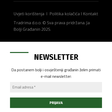
Uvjeti korištenja
I
Politika kolačića
I
Kontakt
Tradrima d.o.o. © Sva prava pridržana. Ja
Bolji Građanin 2025.
NEWSLETTER
Da postanem bolji i osvješteniji građanin želim primati
e-mail newsletter: