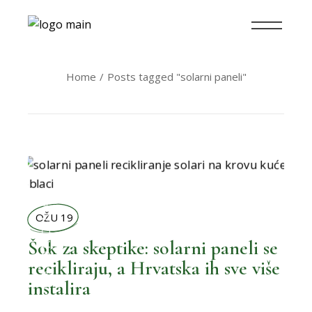
Home
Posts tagged "solarni paneli"
,
BOLJA POTROŠNJA
OŽU 19
Šok za skeptike: solarni paneli se
recikliraju, a Hrvatska ih sve više
instalira
,