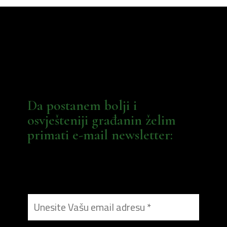
Da postanem bolji i
osvješteniji građanin želim
primati e-mail newsletter: