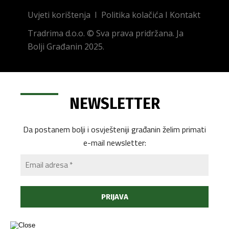
Uvjeti korištenja
I
Politika kolačića
I
Kontakt
Tradrima d.o.o. © Sva prava pridržana. Ja
Bolji Građanin 2025.
NEWSLETTER
Da postanem bolji i osvješteniji građanin želim primati
e-mail newsletter: