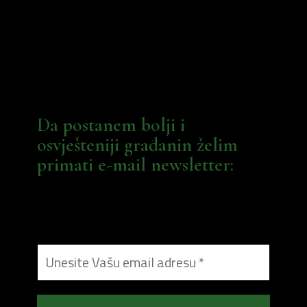
Da postanem bolji i
osvješteniji građanin želim
primati e-mail newsletter: