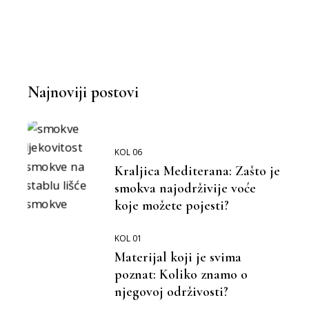
Najnoviji postovi
KOL 06
Kraljica Mediterana: Zašto je
smokva najodrživije voće
koje možete pojesti?
KOL 01
Materijal koji je svima
poznat: Koliko znamo o
njegovoj održivosti?