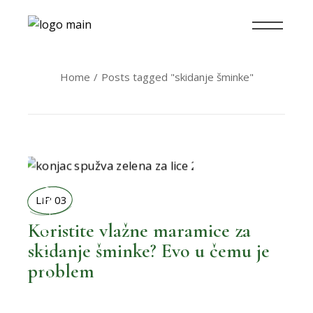
Home
Posts tagged "skidanje šminke"
BOLJI ŽIVOT
LIP 03
Koristite vlažne maramice za
skidanje šminke? Evo u čemu je
,
BOLJA KUPAONICA
problem