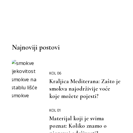
MOŽEMO BOLJE
,
BOLJI ORMAR
Najnoviji postovi
KOL 06
Kraljica Mediterana: Zašto je
smokva najodrživije voće
koje možete pojesti?
KOL 01
Materijal koji je svima
poznat: Koliko znamo o