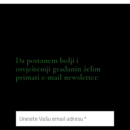
Da postanem bolji i
osvješteniji građanin želim
primati e-mail newsletter: