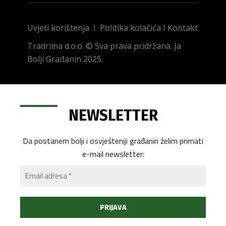
Uvjeti korištenja
I
Politika kolačića
I
Kontakt
Tradrima d.o.o. © Sva prava pridržana. Ja
Bolji Građanin 2025.
NEWSLETTER
Da postanem bolji i osvješteniji građanin želim primati
e-mail newsletter: