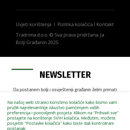
Uvjeti korištenja
I
Politika kolačića
I
Kontakt
Tradrima d.o.o. © Sva prava pridržana. Ja
Bolji Građanin 2025.
NEWSLETTER
Da postanem bolji i osvješteniji građanin želim primati
e-mail newsletter:
Na našoj web stranici koristimo kolačiće kako bismo vam
pružili najrelevantnije iskustvo pamćenjem vaših
preferencija i ponovljenih posjeta. Klikom na “Prihvati sve”
pristajete na korištenje SVIH kolačića. Međutim, možete
posjetiti "Postavke kolačića" kako biste dali kontrolirani
pristanak.