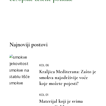
Najnoviji postovi
KOL 06
Kraljica Mediterana: Zašto je
smokva najodrživije voće
koje možete pojesti?
KOL 01
Materijal koji je svima