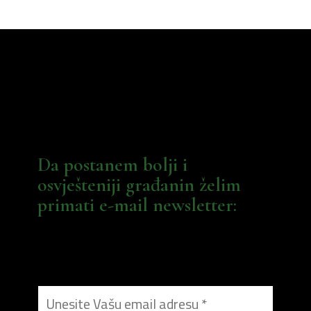
Da postanem bolji i
osvješteniji građanin želim
primati e-mail newsletter: