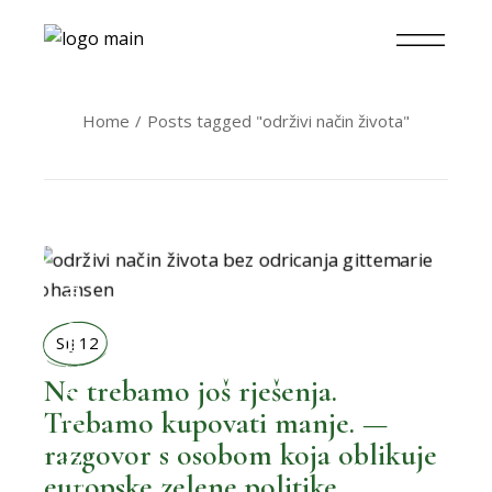
Home
Posts tagged "održivi način života"
MOŽEMO BOLJE
SIJ 12
Ne trebamo još rješenja.
Trebamo kupovati manje. —
,
BOLJI ŽIVOT
razgovor s osobom koja oblikuje
europske zelene politike