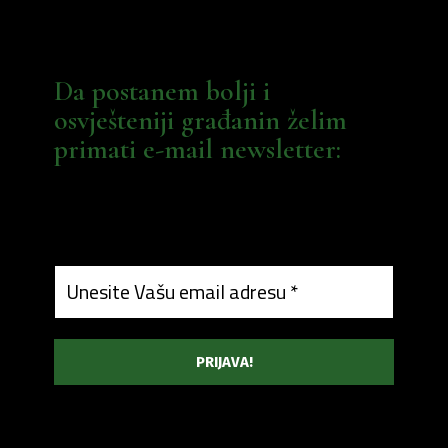
Da postanem bolji i
osvješteniji građanin želim
primati e-mail newsletter: