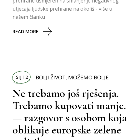
prehrane usmjeren na smanjenje negativnog
utjecaja ljudske prehrane na okoliš - više u
našem članku
READ MORE
SIJ 12
BOLJI ŽIVOT
,
MOŽEMO BOLJE
Ne trebamo još rješenja.
Trebamo kupovati manje.
— razgovor s osobom koja
oblikuje europske zelene