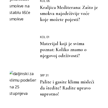
KOL 06
Kraljica Mediterana: Zašto je
smokva najodrživije voće
koje možete pojesti?
KOL 01
Materijal koji je svima
poznat: Koliko znamo o
njegovoj održivosti?
SRP 31
Palite i gasite klimu misleći
da štedite? Radite upravo
suprotno!