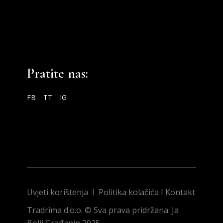
Pratite nas:
FB
TT
IG
Uvjeti korištenja
I
Politika kolačića
I
Kontakt
Tradrima d.o.o. © Sva prava pridržana. Ja
Bolji Građanin 2025.