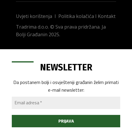
Uvjeti korištenja
I
Politika kolačića
I
Kontakt
Tradrima d.o.o. © Sva prava pridržana. Ja
Bolji Građanin 2025.
NEWSLETTER
Da postanem bolji i osvješteniji građanin želim primati
e-mail newsletter: