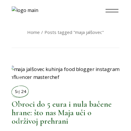
Home
Posts tagged "maja jalšovec"
MOŽEMO BOLJE
SIJ 24
Obroci do 5 eura i nula bačene
hrane: što nas Maja uči o
,
BOLJI ŽIVOT
održivoj prehrani