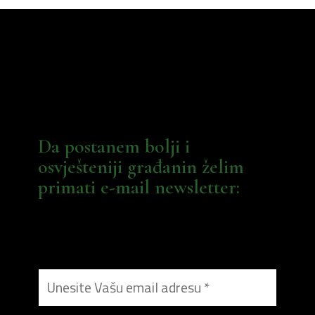
Da postanem bolji i
osvješteniji građanin želim
primati e-mail newsletter: