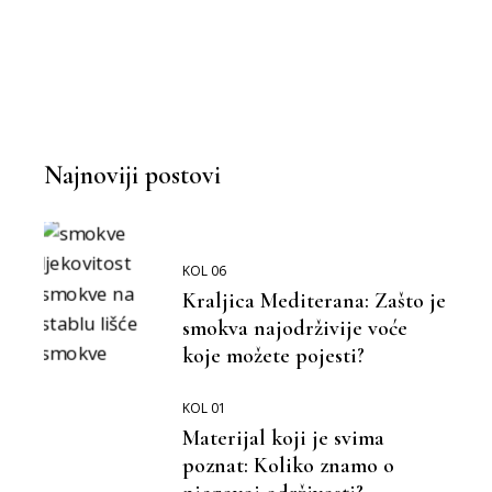
Najnoviji postovi
KOL 06
Kraljica Mediterana: Zašto je
smokva najodrživije voće
koje možete pojesti?
KOL 01
Materijal koji je svima
poznat: Koliko znamo o