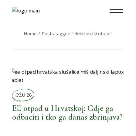
Home
Posts tagged "elektronički otpad"
,
BOLJA POTROŠNJA
OŽU 28
EE otpad u Hrvatskoj: Gdje ga
odbaciti i tko ga danas zbrinjava?
,