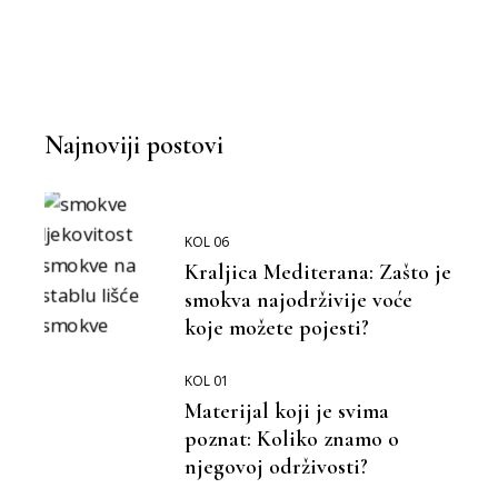
BOLJA OKOLINA
BOLJI ŽIVOT
Najnoviji postovi
KOL 06
Kraljica Mediterana: Zašto je
smokva najodrživije voće
koje možete pojesti?
KOL 01
Materijal koji je svima
poznat: Koliko znamo o
njegovoj održivosti?