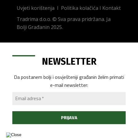
Uvjeti korištenja
I
Politika kolačića
I
Kontakt
Tradrima d.o.o. © Sva prava pridržana. Ja
Bolji Građanin 2025.
NEWSLETTER
Da postanem bolji i osvješteniji građanin želim primati
e-mail newsletter: