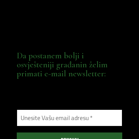
Da postanem bolji i
osvješteniji građanin želim
primati e-mail newsletter: