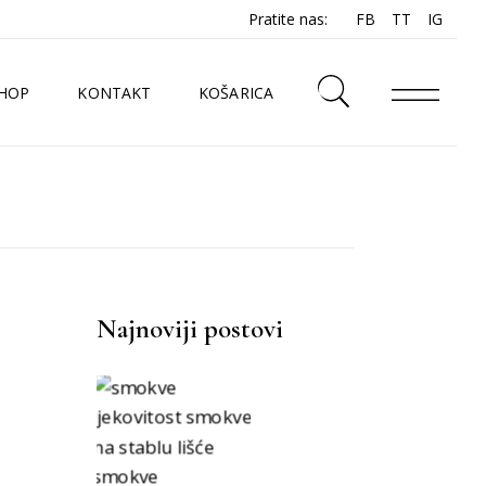
Pratite nas:
FB
TT
IG
HOP
KONTAKT
KOŠARICA
N
Najnoviji postovi