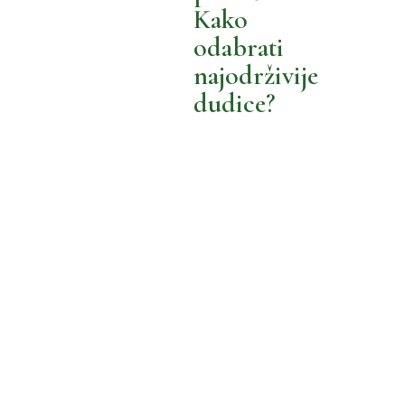
BOLJI MALENI
BOLJA POTROŠNJA
Kako
odabrati
MOŽEMO BOLJE
najodrživije
dudice?