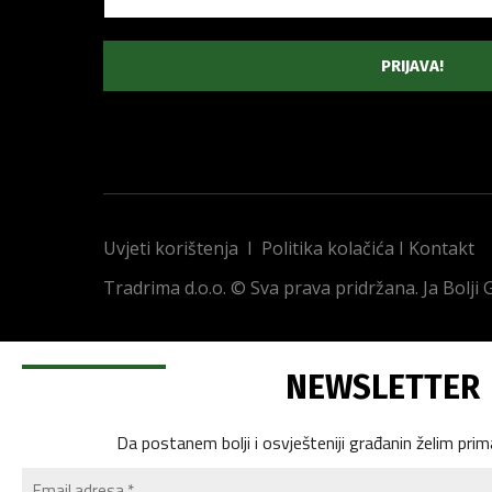
Uvjeti korištenja
I
Politika kolačića
I
Kontakt
Tradrima d.o.o. © Sva prava pridržana. Ja Bolji
NEWSLETTER
Da postanem bolji i osvješteniji građanin želim prim