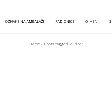
OZNAKE NA AMBALAŽI
RADIONICE
O MENI
S
Home
Posts tagged "dudice"
TKO SAM JA?
ZELENI MAGAZI
MEDIJI
ISKUSTVA