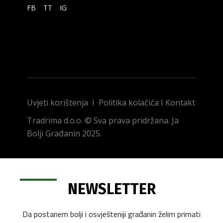
FB
TT
IG
Uvjeti korištenja
I
Politika kolačića
I
Kontakt
Tradrima d.o.o. © Sva prava pridržana. Ja
Bolji Građanin 2025.
NEWSLETTER
Da postanem bolji i osvješteniji građanin želim primati