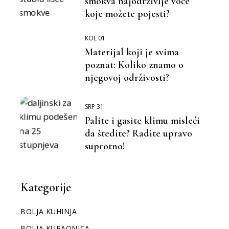
smokva najodrživije voće
koje možete pojesti?
KOL 01
Materijal koji je svima
poznat: Koliko znamo o
njegovoj održivosti?
SRP 31
Palite i gasite klimu misleći
da štedite? Radite upravo
suprotno!
Kategorije
BOLJA KUHINJA
BOLJA KUPAONICA