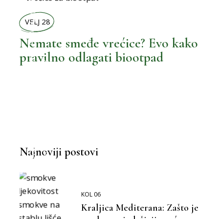
,
GRADOVI
VELJ 28
Nemate smeđe vrećice? Evo kako
,
pravilno odlagati biootpad
BOLJI ŽIVOT
ZAGREB
,
MOŽEMO BOLJE
,
BOLJA KUHINJA
Najnoviji postovi
KOL 06
Kraljica Mediterana: Zašto je