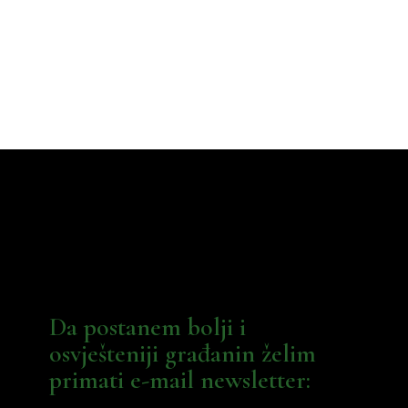
Da postanem bolji i
osvješteniji građanin želim
primati e-mail newsletter: