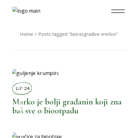
Home
Posts tagged "biorazgradive vrećice"
MOŽEMO BOLJE
LIP 24
Marko je bolji građanin koji zna
baš sve o biootpadu
,
BOLJI ŽIVOT