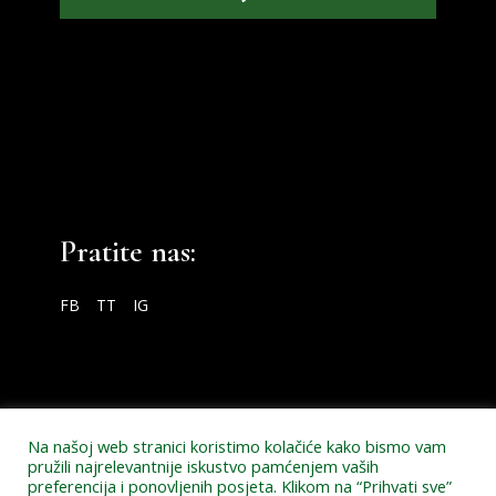
Pratite nas:
FB
TT
IG
Na našoj web stranici koristimo kolačiće kako bismo vam
pružili najrelevantnije iskustvo pamćenjem vaših
preferencija i ponovljenih posjeta. Klikom na “Prihvati sve”