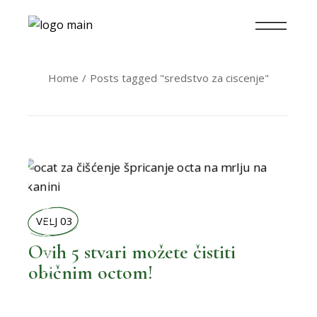
Home
Posts tagged "sredstvo za ciscenje"
,
BOLJA KUPAONICA
VELJ 03
Ovih 5 stvari možete čistiti
običnim octom!
,