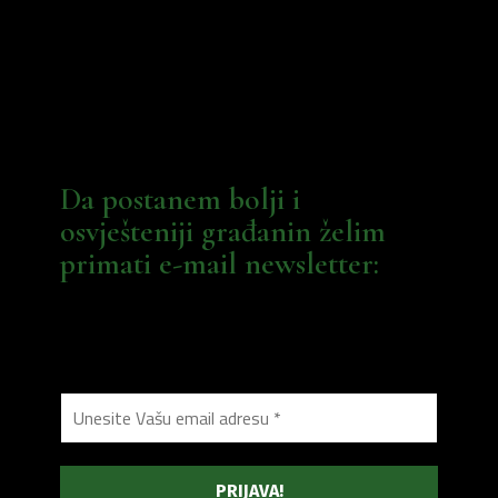
Da postanem bolji i
osvješteniji građanin želim
primati e-mail newsletter: