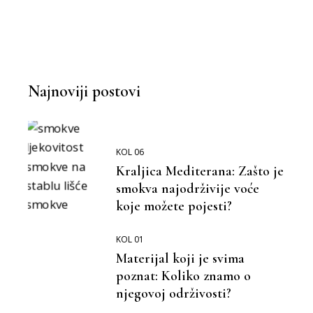
BOLJA KUHINJA
BOLJI ŽIVOT
Najnoviji postovi
KOL 06
Kraljica Mediterana: Zašto je
smokva najodrživije voće
koje možete pojesti?
KOL 01
Materijal koji je svima
poznat: Koliko znamo o
njegovoj održivosti?