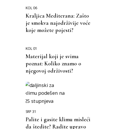
KOL 06
Kraljica Mediterana: Zašto
je smokva najodrživije voće
koje možete pojesti?
KOL 01
Materijal koji je svima
poznat: Koliko znamo o
njegovoj održivosti?
SRP 31
Palite i gasite klimu misleći
da štedite? Radite upravo