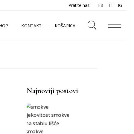
Pratite nas:
FB
TT
IG
HOP
KONTAKT
KOŠARICA
N
Najnoviji postovi