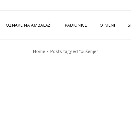
OZNAKE NA AMBALAŽI
RADIONICE
O MENI
S
Home
Posts tagged "pušenje"
TKO SAM JA?
ZELENI MAGAZI
MEDIJI
ISKUSTVA