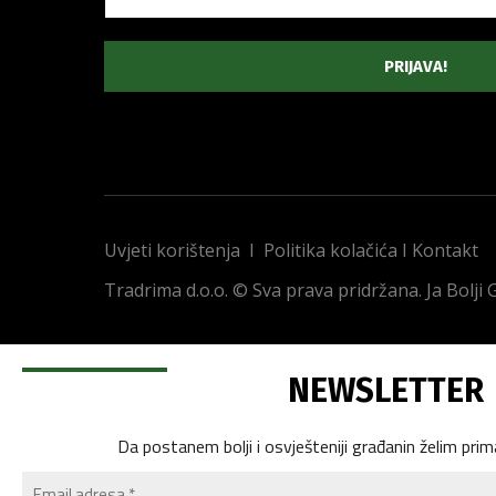
Uvjeti korištenja
I
Politika kolačića
I
Kontakt
Tradrima d.o.o. © Sva prava pridržana. Ja Bolji
NEWSLETTER
Da postanem bolji i osvješteniji građanin želim prim