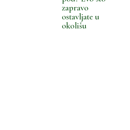
BOLJI ŽIVOT
BOLJA POTROŠNJA
zapravo
MOŽEMO BOLJE
ostavljate u
okolišu