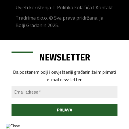
Uvjeti korištenja
I
Politika kolačića
I
Kontakt
Tradrima d.o.o. © Sva prava pridržana. Ja
Bolji Građanin 2025.
NEWSLETTER
Da postanem bolji i osvješteniji građanin želim primati
e-mail newsletter: