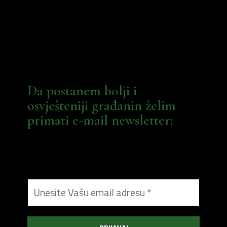
Da postanem bolji i
osvješteniji građanin želim
primati e-mail newsletter: