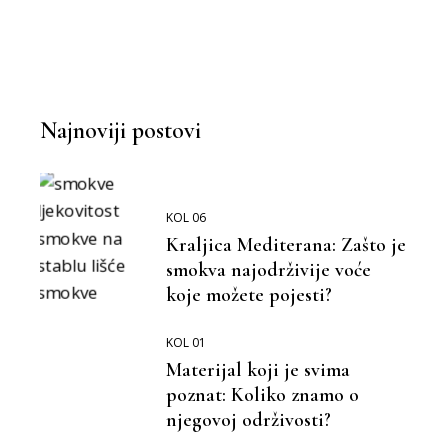
Najnoviji postovi
KOL 06
Kraljica Mediterana: Zašto je
smokva najodrživije voće
koje možete pojesti?
KOL 01
Materijal koji je svima
poznat: Koliko znamo o
njegovoj održivosti?