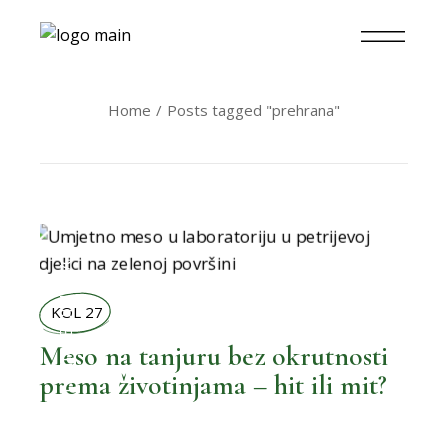
Home
Posts tagged "prehrana"
BOLJI ŽIVOT
KOL 27
Meso na tanjuru bez okrutnosti
,
BOLJA KUHINJA
prema životinjama – hit ili mit?