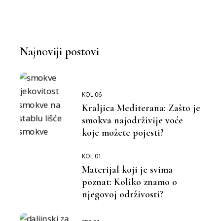
MOŽEMO BOLJE
BOLJA OKOLINA
Najnoviji postovi
KOL 06
Kraljica Mediterana: Zašto je
smokva najodrživije voće
koje možete pojesti?
KOL 01
Materijal koji je svima
poznat: Koliko znamo o
njegovoj održivosti?