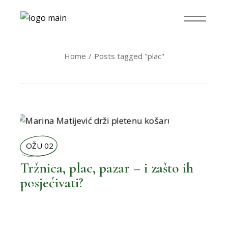
Home
Posts tagged "plac"
OŽU 02
Tržnica, plac, pazar – i zašto ih
,
BOLJI ŽIVOT
posjećivati?
,