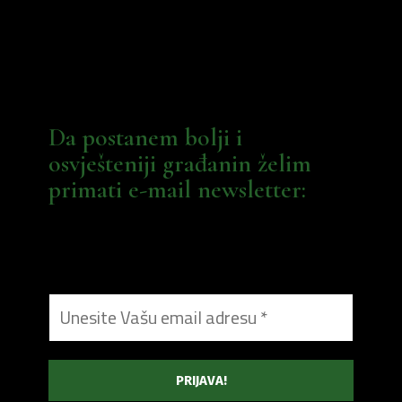
Da postanem bolji i
osvješteniji građanin želim
primati e-mail newsletter: