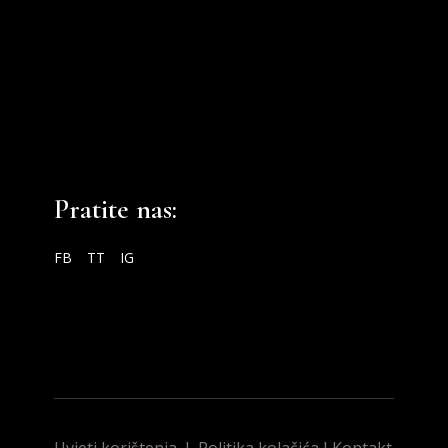
Pratite nas:
FB
TT
IG
Uvjeti korištenja
I
Politika kolačića
I
Kontakt