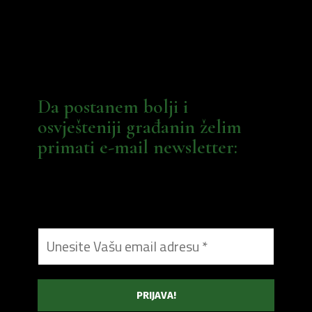
Da postanem bolji i
osvješteniji građanin želim
primati e-mail newsletter: