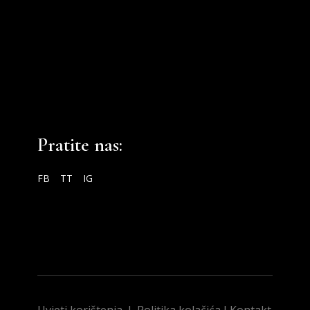
Pratite nas:
FB
TT
IG
Uvjeti korištenja
I
Politika kolačića
I
Kontakt