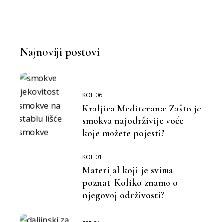
BOLJA OKOLINA
BOLJI ŽIVOT
Najnoviji postovi
KOL 06
Kraljica Mediterana: Zašto je
smokva najodrživije voće
koje možete pojesti?
KOL 01
Materijal koji je svima
poznat: Koliko znamo o
njegovoj održivosti?