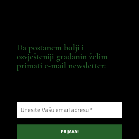
Da postanem bolji i
osvješteniji građanin želim
primati e-mail newsletter: