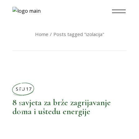
Home
Posts tagged "izolacija"
BOLJI ŽIVOT
STU 17
8 savjeta za brže zagrijavanje
doma i uštedu energije
,
BOLJA POTROŠNJA