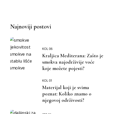
Najnoviji postovi
KOL 06
Kraljica Mediterana: Zašto je
smokva najodrživije voće
koje možete pojesti?
KOL 01
Materijal koji je svima
poznat: Koliko znamo o
njegovoj održivosti?