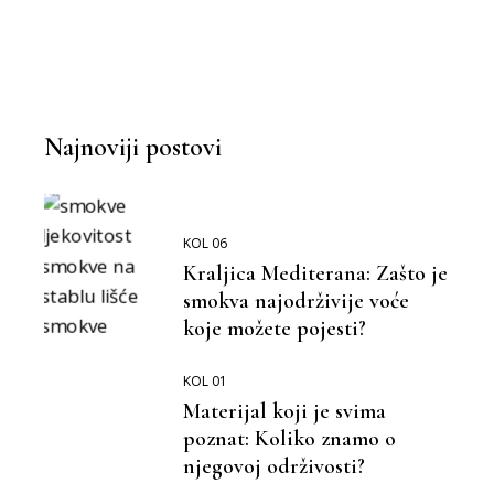
MOŽEMO BOLJE
BOLJA OKOLINA
Najnoviji postovi
KOL 06
Kraljica Mediterana: Zašto je
smokva najodrživije voće
koje možete pojesti?
KOL 01
Materijal koji je svima
poznat: Koliko znamo o
njegovoj održivosti?