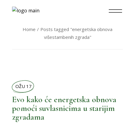
Home
Posts tagged "energetska obnova
višestambenih zgrada"
OŽU 17
Evo kako će energetska obnova
,
BOLJI ŽIVOT
pomoći suvlasnicima u starijim
zgradama
,