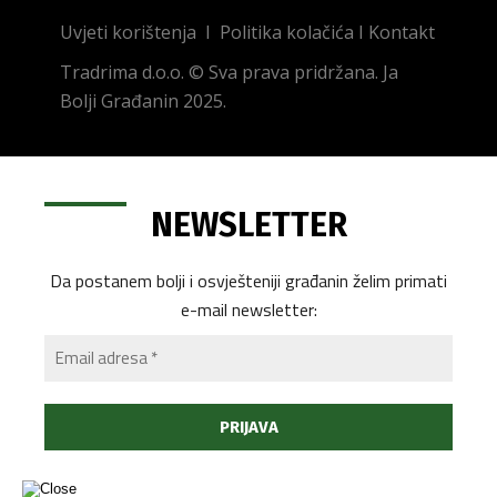
Uvjeti korištenja
I
Politika kolačića
I
Kontakt
Tradrima d.o.o. © Sva prava pridržana. Ja
Bolji Građanin 2025.
NEWSLETTER
Da postanem bolji i osvješteniji građanin želim primati
e-mail newsletter: