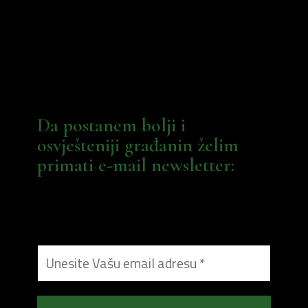
Da postanem bolji i
osvješteniji građanin želim
primati e-mail newsletter: