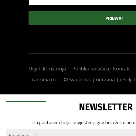
Uvjeti korištenja
I
Politika kolačića
I
Kontakt
Tradrima d.o.o. © Sva prava pridržana. Ja Bolji
NEWSLETTER
Da postanem bolji i osvješteniji građanin želim prim