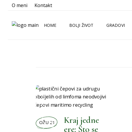
O meni
Kontakt
HOME
BOLJI ŽIVOT
GRADOVI
BOLJA KUHINJA
ZAGREB
BOLJA KUPAONICA
SPLIT
BOLJA OKOLINA
RIJEKA
BOLJE NOVOSTI
OSIJEK
,
BOLJI LJUBIMCI
BOLJI ŽIVOT
BOLJI MALENI
BOLJI ORMAR
Kraj jedne
OŽU 21
,
BOLJI PRAZNICI
ere: Što se