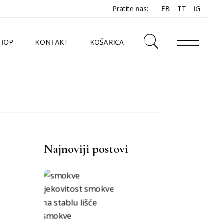
Pratite nas:
FB
TT
IG
HOP
KONTAKT
KOŠARICA
N
Najnoviji postovi