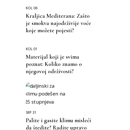
KOL 06
Kraljica Mediterana: Zašto
je smokva najodrživije voće
koje možete pojesti?
KOL 01
Materijal koji je svima
poznat: Koliko znamo o
njegovoj održivosti?
SRP 31
Palite i gasite klimu misleći
da štedite? Radite upravo