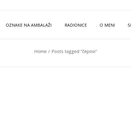
OZNAKE NA AMBALAŽI
RADIONICE
O MENI
S
Home
Posts tagged "čepovi"
TKO SAM JA?
ZELENI MAGAZI
MEDIJI
ISKUSTVA