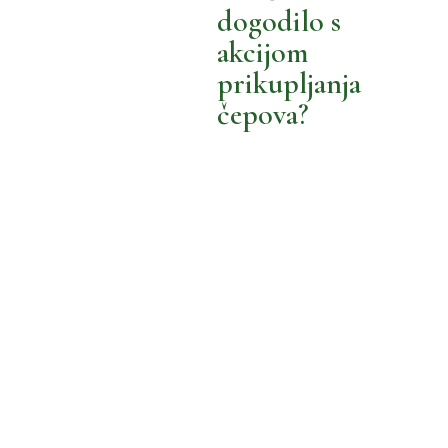
MOŽEMO BOLJE
BOLJA OKOLINA
BOLJA POTROŠNJA
dogodilo s
akcijom
MOŽEMO BOLJE
prikupljanja
čepova?