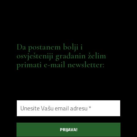
Da postanem bolji i
osvješteniji građanin želim
primati e-mail newsletter: