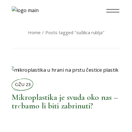
Home
Posts tagged "sušilica rublja"
BOLJI ŽIVOT
OŽU 23
Mikroplastika je svuda oko nas –
trebamo li biti zabrinuti?
,
BOLJA OKOLINA