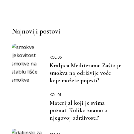
Najnoviji postovi
KOL 06
Kraljica Mediterana: Zašto je
smokva najodrživije voće
koje možete pojesti?
KOL 01
Materijal koji je svima
poznat: Koliko znamo o
njegovoj održivosti?