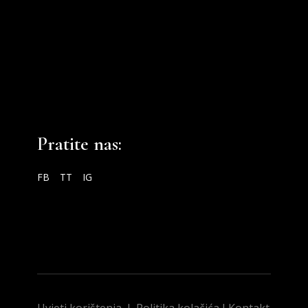
Pratite nas:
FB
TT
IG
Uvjeti korištenja
I
Politika kolačića
I
Kontakt