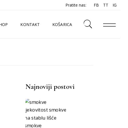
Pratite nas:
FB
TT
IG
HOP
KONTAKT
KOŠARICA
N
Najnoviji postovi