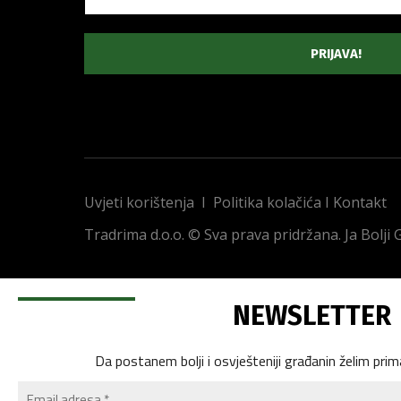
Uvjeti korištenja
I
Politika kolačića
I
Kontakt
Tradrima d.o.o. © Sva prava pridržana. Ja Bolji
NEWSLETTER
Da postanem bolji i osvješteniji građanin želim prim