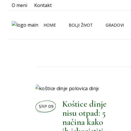
O meni
Kontakt
HOME
BOLJI ŽIVOT
GRADOVI
BOLJA KUHINJA
ZAGREB
BOLJA KUPAONICA
SPLIT
BOLJA OKOLINA
RIJEKA
BOLJE NOVOSTI
OSIJEK
BOLJI ŽIVOT
BOLJI LJUBIMCI
Koštice dinje
BOLJI MALENI
SRP 09
nisu otpad: 5
BOLJI ORMAR
načina kako
,
BOLJI PRAZNICI