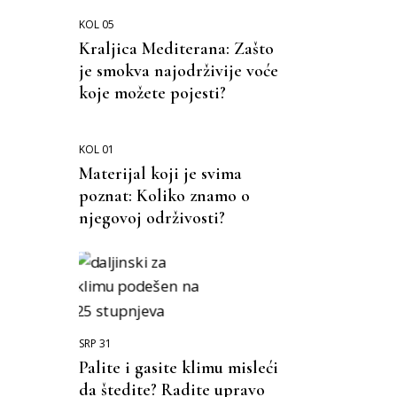
KOL 05
Kraljica Mediterana: Zašto
je smokva najodrživije voće
koje možete pojesti?
KOL 01
Materijal koji je svima
poznat: Koliko znamo o
njegovoj održivosti?
SRP 31
Palite i gasite klimu misleći
da štedite? Radite upravo