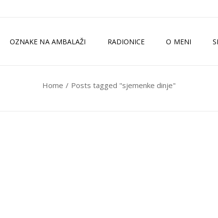
OZNAKE NA AMBALAŽI
RADIONICE
O MENI
S
Home
Posts tagged "sjemenke dinje"
TKO SAM JA?
ZELENI MAGAZI
MEDIJI
ISKUSTVA