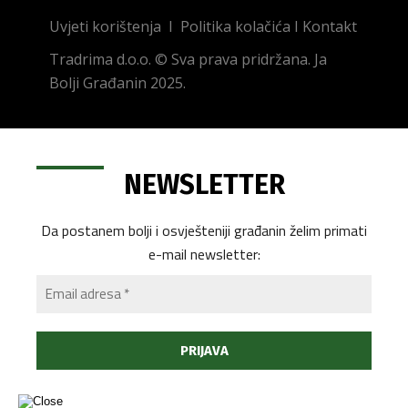
Uvjeti korištenja
I
Politika kolačića
I
Kontakt
Tradrima d.o.o. © Sva prava pridržana. Ja
Bolji Građanin 2025.
NEWSLETTER
Da postanem bolji i osvješteniji građanin želim primati
e-mail newsletter: