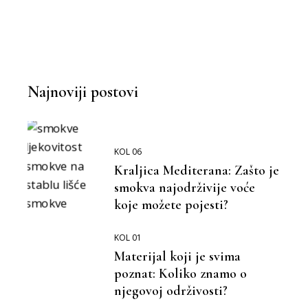
MOŽEMO BOLJE
,
BOLJI ORMAR
Najnoviji postovi
KOL 06
Kraljica Mediterana: Zašto je
smokva najodrživije voće
koje možete pojesti?
KOL 01
Materijal koji je svima
poznat: Koliko znamo o
njegovoj održivosti?