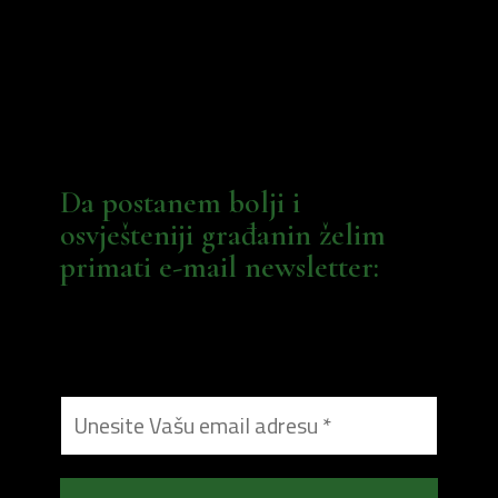
Da postanem bolji i
osvješteniji građanin želim
primati e-mail newsletter: