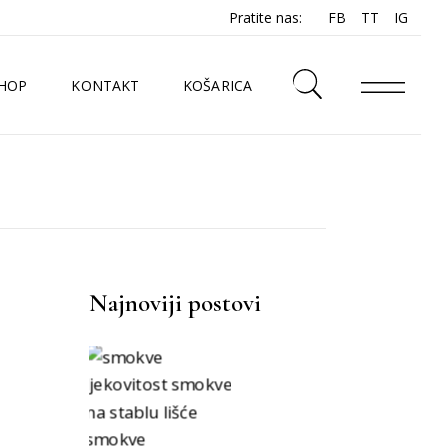
Pratite nas:
FB
TT
IG
HOP
KONTAKT
KOŠARICA
N
Najnoviji postovi