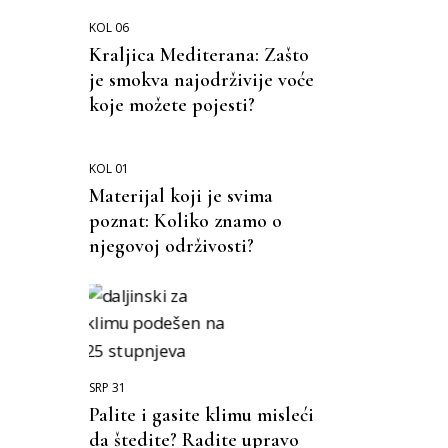
KOL 06
Kraljica Mediterana: Zašto
je smokva najodrživije voće
koje možete pojesti?
KOL 01
Materijal koji je svima
poznat: Koliko znamo o
njegovoj održivosti?
SRP 31
Palite i gasite klimu misleći
da štedite? Radite upravo