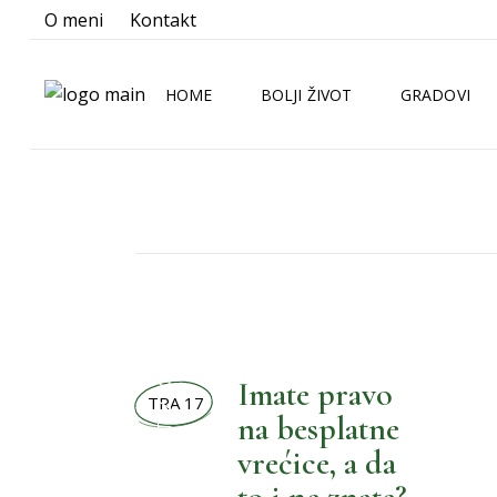
O meni
Kontakt
HOME
BOLJI ŽIVOT
GRADOVI
BOLJA KUHINJA
ZAGREB
BOLJA KUPAONICA
SPLIT
BOLJA OKOLINA
RIJEKA
BOLJE NOVOSTI
OSIJEK
ZAGREB
BOLJI LJUBIMCI
Imate pravo
BOLJI MALENI
TRA 17
na besplatne
,
BOLJI ŽIVOT
BOLJI ORMAR
vrećice, a da
BOLJI PRAZNICI