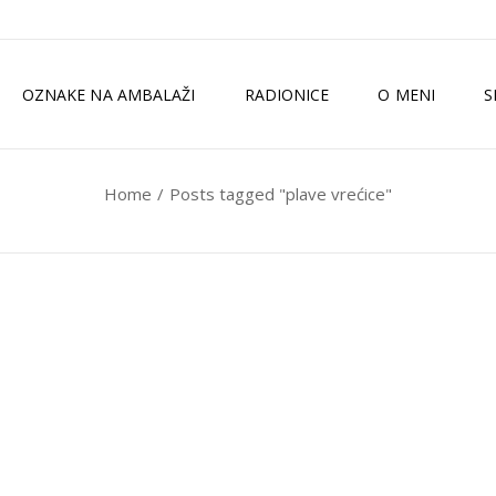
OZNAKE NA AMBALAŽI
RADIONICE
O MENI
S
Home
Posts tagged "plave vrećice"
TKO SAM JA?
ZELENI MAGAZI
MEDIJI
ISKUSTVA