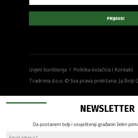
Uvjeti korištenja
I
Politika kolačića
I
Kontakt
Tradrima d.o.o. © Sva prava pridržana. Ja Bolji
NEWSLETTER
Da postanem bolji i osvješteniji građanin želim prim