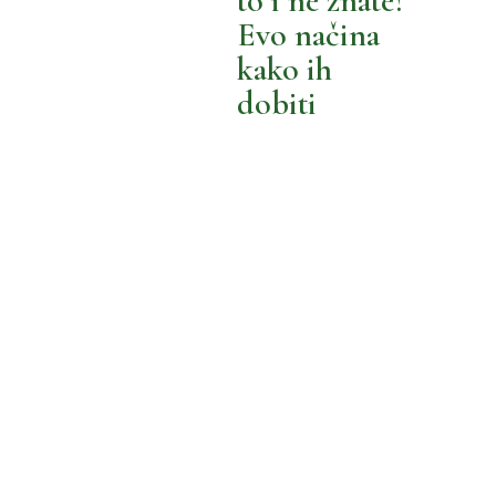
to i ne znate?
BOLJA POTROŠNJA
Evo načina
MOŽEMO BOLJE
kako ih
dobiti