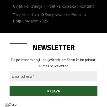
Uvjeti korištenja
I
Politika kolačića
I
Kontakt
Tradrima d.o.o. © Sva prava pridržana. Ja
Bolji Građanin 2025.
NEWSLETTER
Da postanem bolji i osvješteniji građanin želim primati
e-mail newsletter: