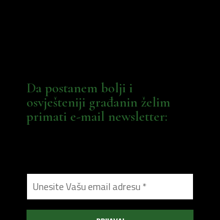
Da postanem bolji i
osvješteniji građanin želim
primati e-mail newsletter: