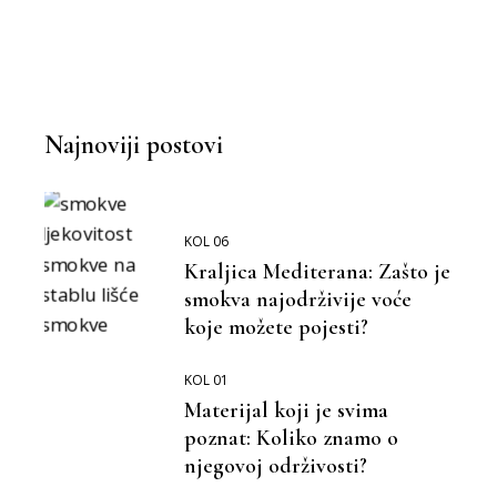
Najnoviji postovi
KOL 06
Kraljica Mediterana: Zašto je
smokva najodrživije voće
koje možete pojesti?
KOL 01
Materijal koji je svima
poznat: Koliko znamo o
njegovoj održivosti?