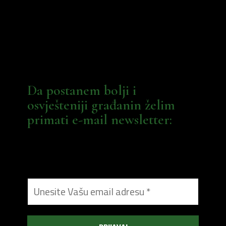
Da postanem bolji i
osvješteniji građanin želim
primati e-mail newsletter: