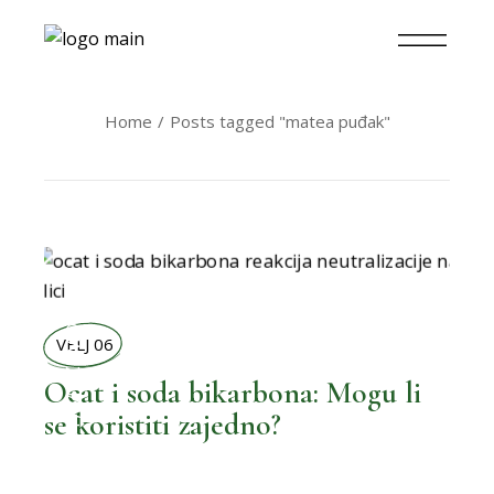
Home
Posts tagged "matea puđak"
MOŽEMO BOLJE
VELJ 06
Ocat i soda bikarbona: Mogu li
se koristiti zajedno?
,
BOLJI ŽIVOT