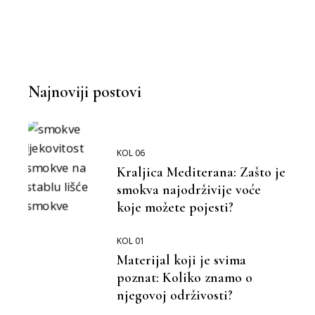
Najnoviji postovi
KOL 06
Kraljica Mediterana: Zašto je
smokva najodrživije voće
koje možete pojesti?
KOL 01
Materijal koji je svima
poznat: Koliko znamo o
njegovoj održivosti?