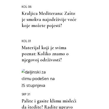
KOL 06
Kraljica Mediterana: Zašto
je smokva najodrživije voće
koje možete pojesti?
KOL 01
Materijal koji je svima
poznat: Koliko znamo o
njegovoj održivosti?
SRP 31
Palite i gasite klimu misleći
da štedite? Radite upravo