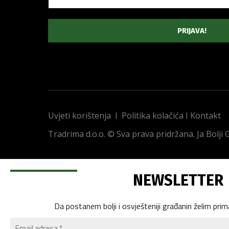
Uvjeti korištenja
I
Politika kolačića
I
Kontakt
Tradrima d.o.o. © Sva prava pridržana. Ja Bolji
NEWSLETTER
Da postanem bolji i osvješteniji građanin želim prim