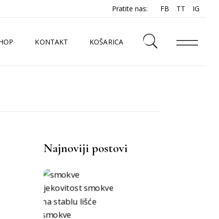
Pratite nas:
FB
TT
IG
HOP
KONTAKT
KOŠARICA
N
Najnoviji postovi