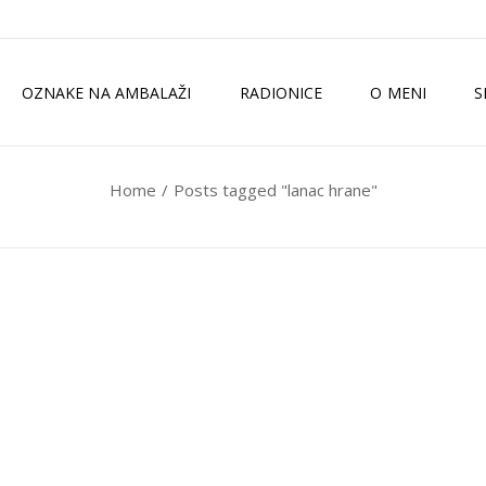
OZNAKE NA AMBALAŽI
RADIONICE
O MENI
S
Home
Posts tagged "lanac hrane"
TKO SAM JA?
ZELENI MAGAZI
MEDIJI
ISKUSTVA