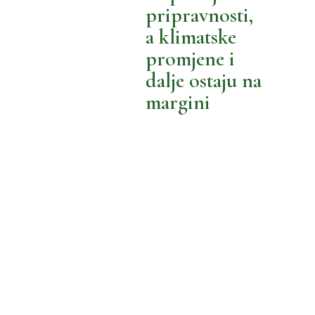
BOLJE NOVOSTI
BOLJA POTROŠNJA
pripravnosti,
a klimatske
MOŽEMO BOLJE
promjene i
dalje ostaju na
margini