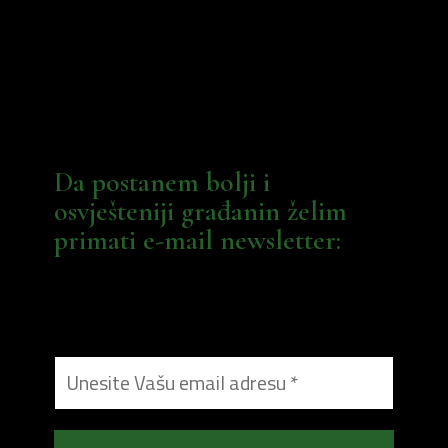
Da postanem bolji i
osvješteniji građanin želim
primati e-mail newsletter: