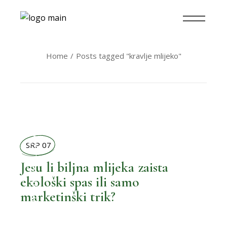
Home
Posts tagged "kravlje mlijeko"
BOLJI ŽIVOT
SRP 07
Jesu li biljna mlijeka zaista
ekološki spas ili samo
,
BOLJA KUHINJA
marketinški trik?