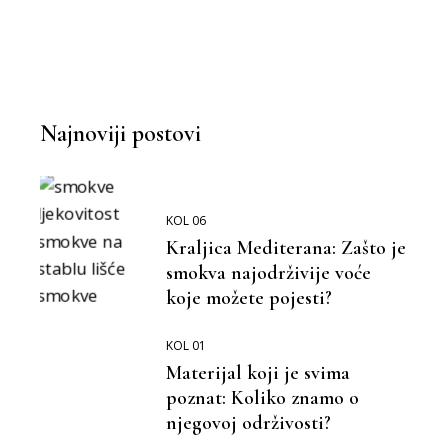
Najnoviji postovi
KOL 06
Kraljica Mediterana: Zašto je
smokva najodrživije voće
koje možete pojesti?
KOL 01
Materijal koji je svima
poznat: Koliko znamo o
njegovoj održivosti?