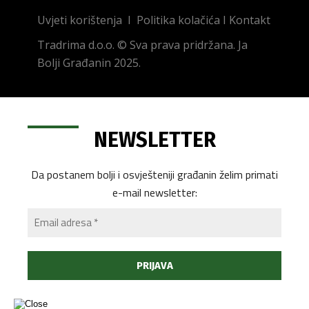
Uvjeti korištenja
I
Politika kolačića
I
Kontakt
Tradrima d.o.o. © Sva prava pridržana. Ja
Bolji Građanin 2025.
NEWSLETTER
Da postanem bolji i osvješteniji građanin želim primati
e-mail newsletter: