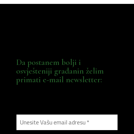
Da postanem bolji i
osvješteniji građanin želim
primati e-mail newsletter: