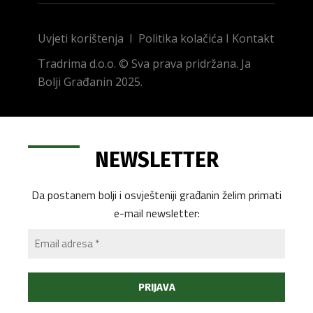
Uvjeti korištenja
I
Politika kolačića
I
Kontakt
Tradrima d.o.o. © Sva prava pridržana. Ja
Bolji Građanin 2025.
NEWSLETTER
Da postanem bolji i osvješteniji građanin želim primati
e-mail newsletter: