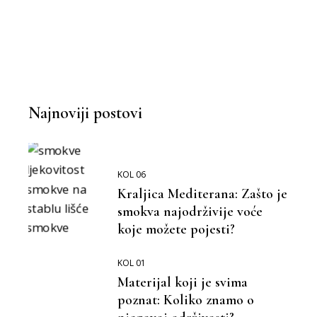
Najnoviji postovi
KOL 06
Kraljica Mediterana: Zašto je
smokva najodrživije voće
koje možete pojesti?
KOL 01
Materijal koji je svima
poznat: Koliko znamo o