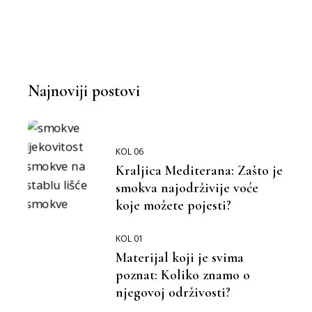
Najnoviji postovi
KOL 06
Kraljica Mediterana: Zašto je
smokva najodrživije voće
koje možete pojesti?
KOL 01
Materijal koji je svima
poznat: Koliko znamo o
njegovoj održivosti?