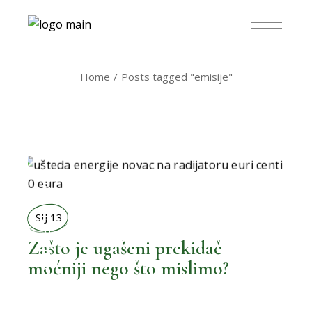
Home
Posts tagged "emisije"
BOLJI ŽIVOT
SIJ 13
Zašto je ugašeni prekidač
,
BOLJA POTROŠNJA
moćniji nego što mislimo?