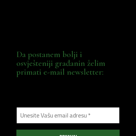
Da postanem bolji i
osvješteniji građanin želim
primati e-mail newsletter: