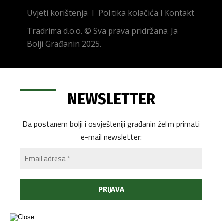
Uvjeti korištenja
I
Politika kolačića
I
Kontakt
Tradrima d.o.o. © Sva prava pridržana. Ja
Bolji Građanin 2025.
NEWSLETTER
Da postanem bolji i osvješteniji građanin želim primati
e-mail newsletter: