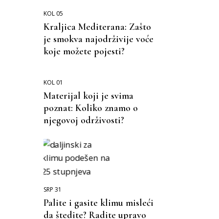
KOL 05
Kraljica Mediterana: Zašto
je smokva najodrživije voće
koje možete pojesti?
KOL 01
Materijal koji je svima
poznat: Koliko znamo o
njegovoj održivosti?
SRP 31
Palite i gasite klimu misleći
da štedite? Radite upravo