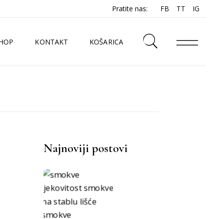
Pratite nas:
FB
TT
IG
HOP
KONTAKT
KOŠARICA
N
Najnoviji postovi