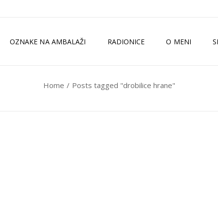
OZNAKE NA AMBALAŽI
RADIONICE
O MENI
S
Home
Posts tagged "drobilice hrane"
TKO SAM JA?
ZELENI MAGAZI
MEDIJI
ISKUSTVA