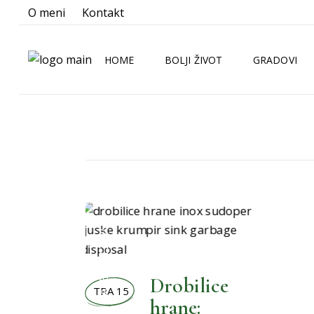
O meni
Kontakt
HOME
BOLJI ŽIVOT
GRADOVI
BOLJA KUHINJA
ZAGREB
BOLJA KUPAONICA
SPLIT
BOLJA OKOLINA
RIJEKA
BOLJE NOVOSTI
OSIJEK
BOLJI ŽIVOT
BOLJI LJUBIMCI
BOLJI MALENI
BOLJI ORMAR
Drobilice
TRA 15
,
BOLJI PRAZNICI
hrane: