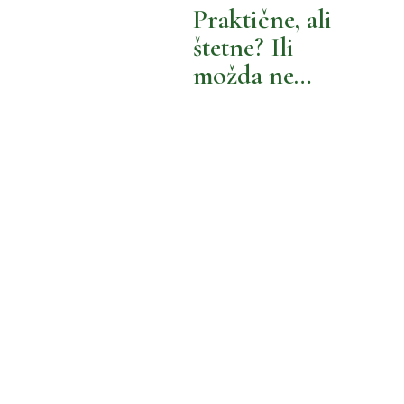
BOLJA OKOLINA
BOLJA POTROŠNJA
Praktične, ali
štetne? Ili
MOŽEMO BOLJE
možda ne…