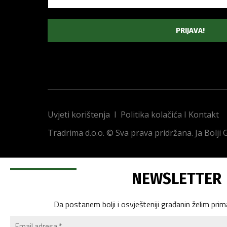
Uvjeti korištenja
I
Politika kolačića
I
Kontakt
Tradrima d.o.o. © Sva prava pridržana. Ja Bolji
NEWSLETTER
Da postanem bolji i osvješteniji građanin želim prim