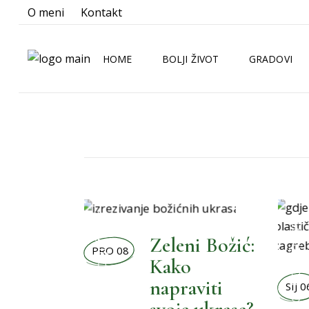
O meni
Kontakt
HOME
BOLJI ŽIVOT
GRADOVI
BOLJA KUHINJA
ZAGREB
BOLJA KUPAONICA
SPLIT
BOLJA OKOLINA
RIJEKA
BOLJE NOVOSTI
OSIJEK
BOLJI ŽIVOT
BOLJI LJUBIMCI
,
BOLJI ŽIVOT
Zeleni Božić:
BOLJI MALENI
PRO 08
Kako
BOLJI ORMAR
napraviti
SIJ 0
,
BOLJI PRAZNICI
,