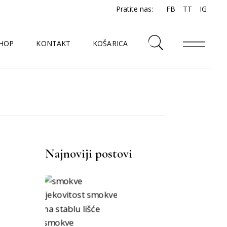
Pratite nas:
FB
TT
IG
HOP
KONTAKT
KOŠARICA
N
Najnoviji postovi