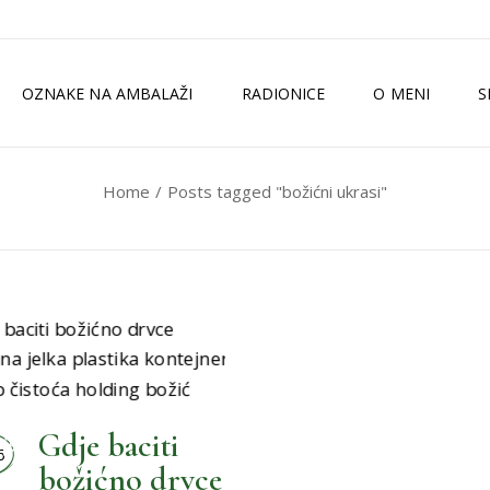
OZNAKE NA AMBALAŽI
RADIONICE
O MENI
S
Home
Posts tagged "božićni ukrasi"
TKO SAM JA?
ZELENI MAGAZI
MEDIJI
ISKUSTVA
,
SPLIT
Gdje baciti
6
božićno drvce
,