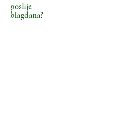
RIJEKA
poslije
ZAGREB
blagdana?
,
OSIJEK