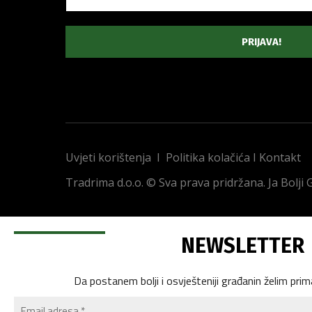
Uvjeti korištenja
I
Politika kolačića
I
Kontakt
Tradrima d.o.o. © Sva prava pridržana. Ja Bolji
NEWSLETTER
Da postanem bolji i osvješteniji građanin želim prim