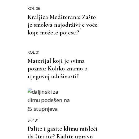
KOL 06
Kraljica Mediterana: Zašto
je smokva najodrživije voće
koje možete pojesti?
KOL 01
Materijal koji je svima
poznat: Koliko znamo o
njegovoj održivosti?
SRP 31
Palite i gasite klimu misleći
da štedite? Radite upravo