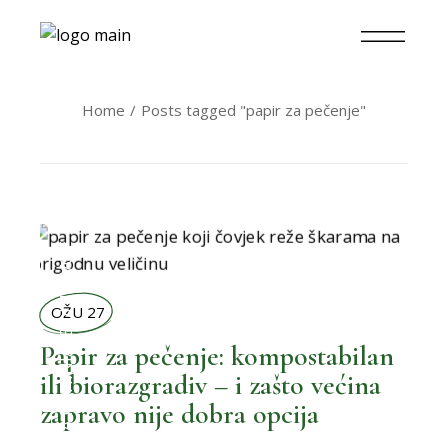
Home
Posts tagged "papir za pečenje"
BOLJI ŽIVOT
OŽU 27
Papir za pečenje: kompostabilan
,
BOLJA KUHINJA
ili biorazgradiv – i zašto većina
zapravo nije dobra opcija