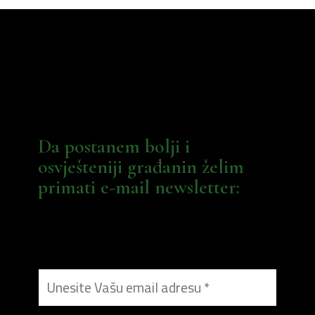
Da postanem bolji i
osvješteniji građanin želim
primati e-mail newsletter: