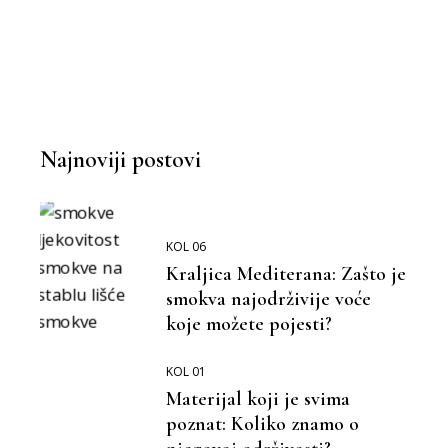
Najnoviji postovi
KOL 06
Kraljica Mediterana: Zašto je
smokva najodrživije voće
koje možete pojesti?
KOL 01
Materijal koji je svima
poznat: Koliko znamo o