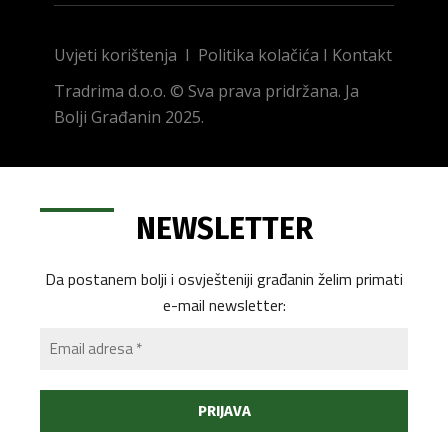
Uvjeti korištenja
I
Politika kolačića
I
Kontakt
Tradrima d.o.o. © Sva prava pridržana. Ja
Bolji Građanin 2025.
NEWSLETTER
Da postanem bolji i osvješteniji građanin želim primati
e-mail newsletter: