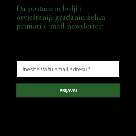
Da postanem bolji i
osvješteniji građanin želim
primati e-mail newsletter: