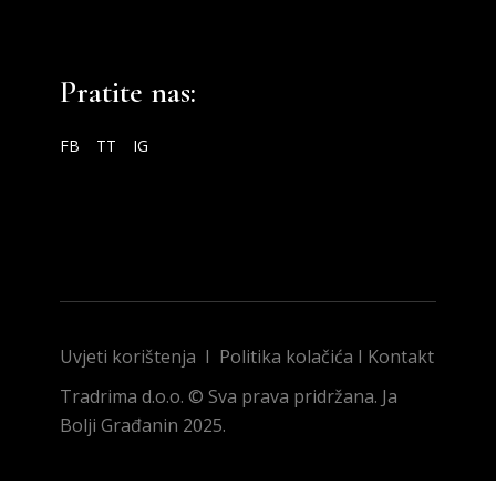
Pratite nas:
FB
TT
IG
Uvjeti korištenja
I
Politika kolačića
I
Kontakt
Tradrima d.o.o. © Sva prava pridržana. Ja
Bolji Građanin 2025.